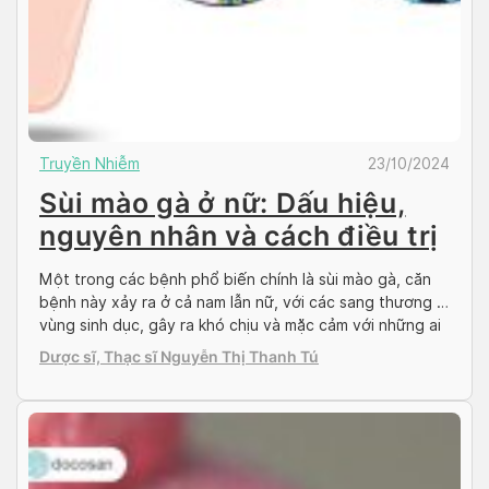
Truyền Nhiễm
23/10/2024
Sùi mào gà ở nữ: Dấu hiệu,
nguyên nhân và cách điều trị
Một trong các bệnh phổ biến chính là sùi mào gà, căn
bệnh này xảy ra ở cả nam lẫn nữ, với các sang thương ở
vùng sinh dục, gây ra khó chịu và mặc cảm với những ai
đang mắc phải, đặc biệt là nữ giới. Hãy cùng đọc bài
Dược sĩ, Thạc sĩ Nguyễn Thị Thanh Tú
viết dưới đây của […]