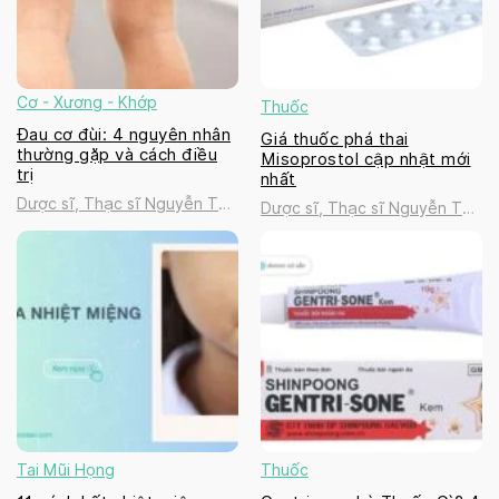
Cơ - Xương - Khớp
Thuốc
Đau cơ đùi: 4 nguyên nhân
Giá thuốc phá thai
thường gặp và cách điều
Misoprostol cập nhật mới
trị
nhất
Dược sĩ, Thạc sĩ Nguyễn Thị
Dược sĩ, Thạc sĩ Nguyễn Thị
Thanh Tú
Thanh Tú
Tai Mũi Họng
Thuốc