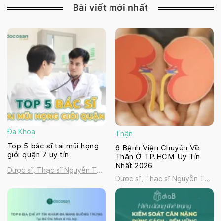
Bài viết mới nhất
Đa Khoa
Thận
Top 5 bác sĩ tai mũi họng
6 Bệnh Viện Chuyên Về
giỏi quận 7 uy tín
Thận Ở TP.HCM Uy Tín
Nhất 2026
Dược sĩ, Thạc sĩ Nguyễn Thị
Dược sĩ, Thạc sĩ Nguyễn Thị
Thanh Tú
Thanh Tú