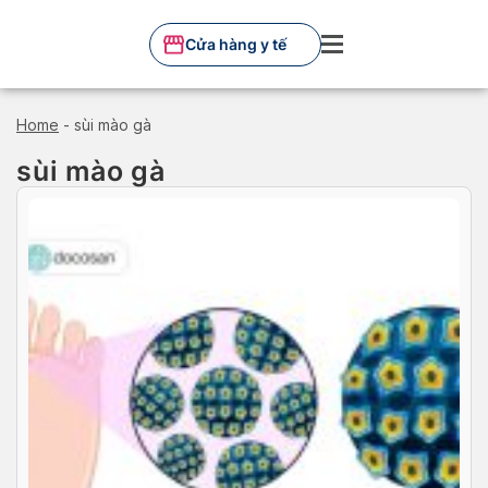
Skip
to
Cửa hàng y tế
content
Home
-
sùi mào gà
sùi mào gà