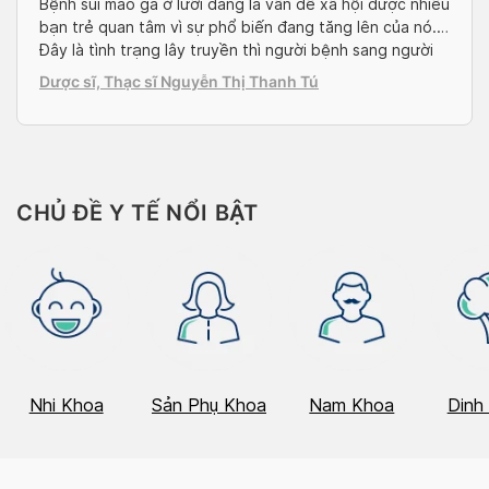
Bệnh sùi mào gà ở lưỡi đang là vấn đề xã hội được nhiều
bạn trẻ quan tâm vì sự phổ biến đang tăng lên của nó.
Đây là tình trạng lây truyền thì người bệnh sang người
lành và cần được điều trị dứt điểm sớm để không để lại
Dược sĩ, Thạc sĩ Nguyễn Thị Thanh Tú
di chứng cho họng […]
CHỦ ĐỀ Y TẾ NỔI BẬT
Nhi Khoa
Sản Phụ Khoa
Nam Khoa
Dinh