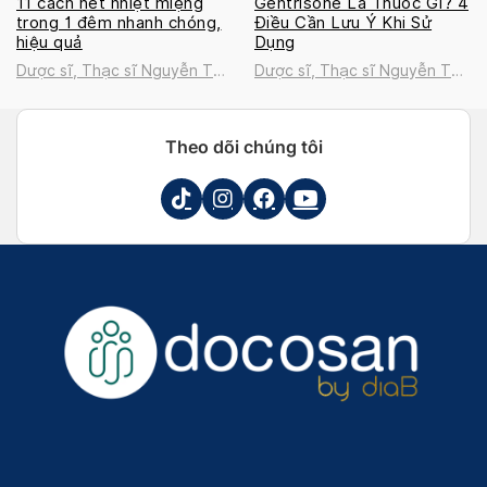
11 cách hết nhiệt miệng
Gentrisone Là Thuốc Gì? 4
trong 1 đêm nhanh chóng,
Điều Cần Lưu Ý Khi Sử
hiệu quả
Dụng
Dược sĩ, Thạc sĩ Nguyễn Thị
Dược sĩ, Thạc sĩ Nguyễn Thị
Thanh Tú
Thanh Tú
Theo dõi chúng tôi