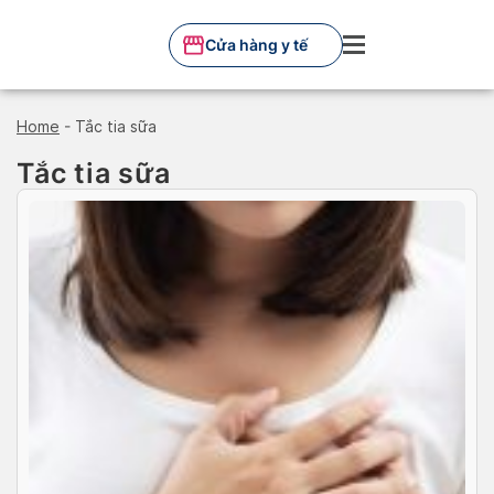
Skip
to
Cửa hàng y tế
content
Home
-
Tắc tia sữa
Tắc tia sữa