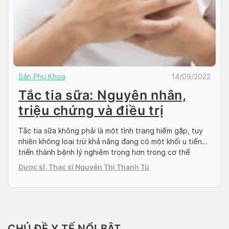
Sản Phụ Khoa
14/09/2022
Tắc tia sữa: Nguyên nhân,
triệu chứng và điều trị
Tắc tia sữa không phải là một tình trạng hiếm gặp, tuy
nhiên không loại trừ khả năng đang có một khối u tiến
triển thành bệnh lý nghiêm trọng hơn trong cơ thể
người mẹ, chẳng hạn như viêm vú. Hãy cùng Docosan
Dược sĩ, Thạc sĩ Nguyễn Thị Thanh Tú
tìm hiểu những điều bạn cần để ý khi tắc tia […]
CHỦ ĐỀ Y TẾ NỔI BẬT