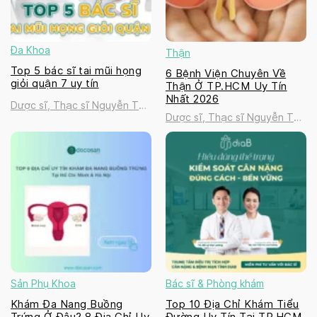
Đa Khoa
Thận
Top 5 bác sĩ tai mũi họng
6 Bệnh Viện Chuyên Về
giỏi quận 7 uy tín
Thận Ở TP.HCM Uy Tín
Nhất 2026
Dược sĩ, Thạc sĩ Nguyễn Thị
Dược sĩ, Thạc sĩ Nguyễn Thị
Thanh Tú
Thanh Tú
Sản Phụ Khoa
Bác sĩ & Phòng khám
Khám Đa Nang Buồng
Top 10 Địa Chỉ Khám Tiểu
Trứng Ở Đâu? 8 Địa Chỉ Uy
Đường Uy Tín Tại TP.HCM