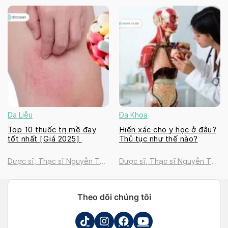
Thanh Tú
Thanh Tú
Da Liễu
Đa Khoa
Top 10 thuốc trị mề đay
Hiến xác cho y học ở đâu?
tốt nhất [Giá 2025]
Thủ tục như thế nào?
Dược sĩ, Thạc sĩ Nguyễn Thị
Dược sĩ, Thạc sĩ Nguyễn Thị
Thanh Tú
Thanh Tú
Theo dõi chúng tôi