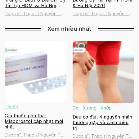
Tín Tại HCM và Hà Nội
& Hà Nội 2026
2026
Dược sĩ, Thạc sĩ Nguyễn Thị
Dược sĩ, Thạc sĩ Nguyễn Thị
Thanh Tú
Thanh Tú
Xem nhiều nhất
Thuốc
Cơ - Xương - Khớp
Giá thuốc phá thai
Đau cơ đùi: 4 nguyên nhân
Misoprostol cập nhật mới
thường gặp và cách điều
nhất
trị
Dược sĩ, Thạc sĩ Nguyễn Thị
Dược sĩ, Thạc sĩ Nguyễn Thị