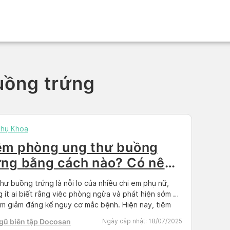
uồng trứng
Phụ Khoa
êm phòng ung thư buồng
ứng bằng cách nào? Có nên
m soát khi tiêm
hư buồng trứng là nỗi lo của nhiều chị em phụ nữ,
 ít ai biết rằng việc phòng ngừa và phát hiện sớm có
àm giảm đáng kể nguy cơ mắc bệnh. Hiện nay, tiêm
ne HPV không chỉ giúp ngăn ngừa ung thư cổ tử
gũ biên tập Docosan
Ngày cập nhật:
18/07/2025
mà còn góp phần giảm […]