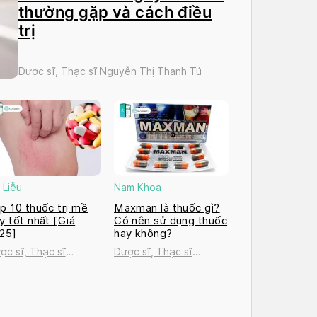
thường gặp và cách điều
trị
Dược sĩ, Thạc sĩ Nguyễn Thị Thanh Tú
 Liễu
Nam Khoa
p 10 thuốc trị mề
Maxman là thuốc gì?
y tốt nhất [Giá
Có nên sử dụng thuốc
025]
hay không?
ợc sĩ, Thạc sĩ
Dược sĩ, Thạc sĩ
uyễn Thị Thanh Tú
Nguyễn Thị Thanh Tú