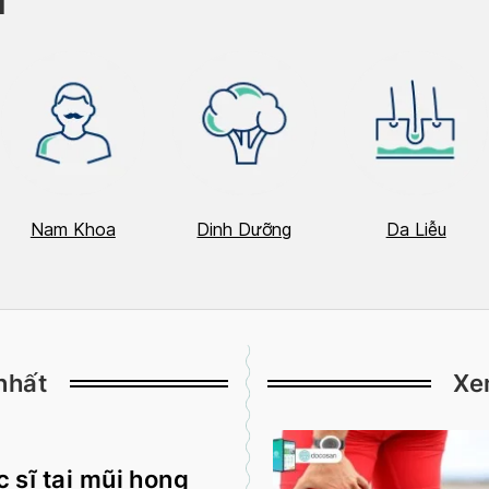
T
Nam Khoa
Dinh Dưỡng
Da Liễu
nhất
Xe
 sĩ tai mũi họng