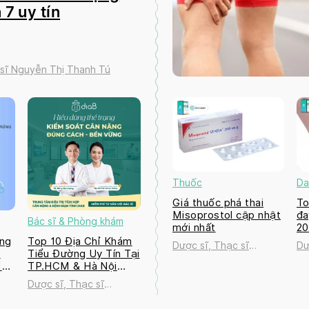
 7 uy tín
 sĩ Nguyễn Thị Thanh Tú
Thuốc
Da
Giá thuốc phá thai
To
Misoprostol cập nhật
đa
Bác sĩ & Phòng khám
mới nhất
2
ng
Top 10 Địa Chỉ Khám
Dược sĩ, Thạc sĩ
Dư
a
Tiểu Đường Uy Tín Tại
Nguyễn Thị Thanh Tú
Ng
M
TP.HCM & Hà Nội
2026
Dược sĩ, Thạc sĩ
ú
Nguyễn Thị Thanh Tú