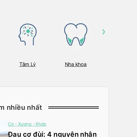
›
Tâm Lý
Nha khoa
Nhãn Khoa
m nhiều nhất
Cơ - Xương - Khớp
Đau cơ đùi: 4 nguyên nhân