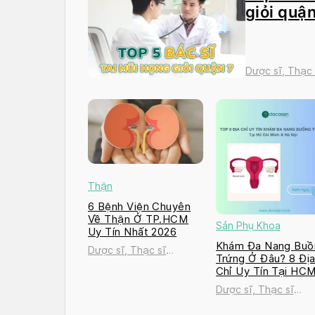
giỏi quận
Dược sĩ, Thạc
Thận
6 Bệnh Viện Chuyên
Về Thận Ở TP.HCM
Sản Phụ Khoa
Uy Tín Nhất 2026
Khám Đa Nang Buồ
Dược sĩ, Thạc sĩ
Trứng Ở Đâu? 8 Đị
Nguyễn Thị Thanh Tú
Chỉ Uy Tín Tại HC
và Hà Nội 2026
Dược sĩ, Thạc sĩ
Nguyễn Thị Thanh T