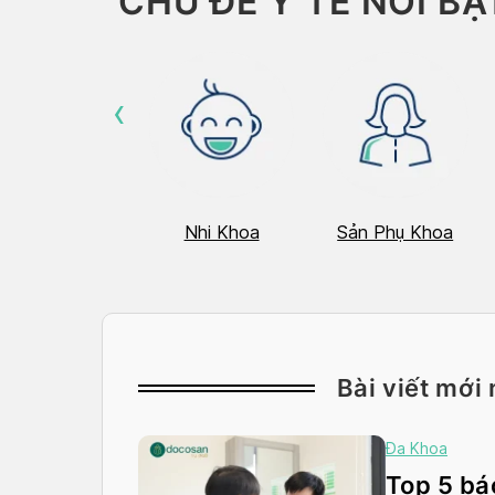
CHỦ ĐỀ Y TẾ NỔI BẬ
‹
Hô Hấp
Nhi Khoa
Sản Phụ Khoa
Bài viết mới 
Đa Khoa
Top 5 bác