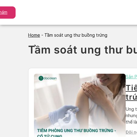
Skip
to
khám
content
Home
-
Tầm soát ung thư buồng trứng
Tầm soát ung thư b
Sản 
Ti
tr
tầ
Ung t
nhưng
thể l
vacci
Đội n
cung 