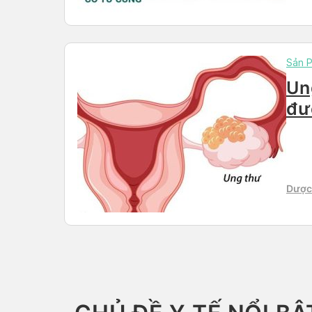
Sản 
Un
đư
Dược 
Than