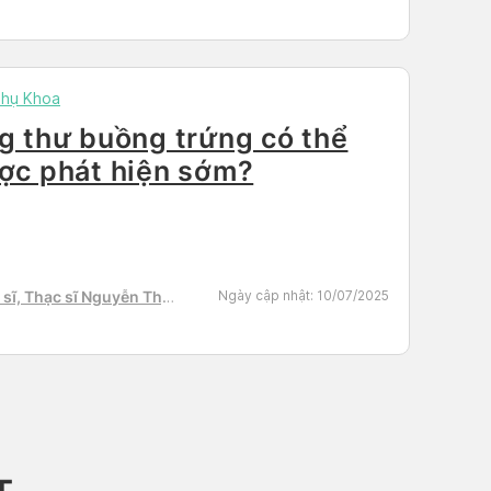
Phụ Khoa
g thư buồng trứng có thể
ợc phát hiện sớm?
sĩ, Thạc sĩ Nguyễn Thị
Ngày cập nhật:
10/07/2025
h Tú