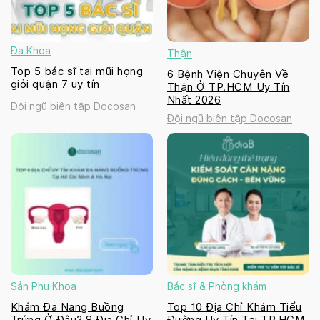
Đa Khoa
Thận
Top 5 bác sĩ tai mũi họng
6 Bệnh Viện Chuyên Về
giỏi quận 7 uy tín
Thận Ở TP.HCM Uy Tín
Nhất 2026
Đội ngũ biên tập Docosan
Đội ngũ biên tập Docosan
Sản Phụ Khoa
Bác sĩ & Phòng khám
Khám Đa Nang Buồng
Top 10 Địa Chỉ Khám Tiểu
Trứng Ở Đâu? 8 Địa Chỉ Uy
Đường Uy Tín Tại TP.HCM