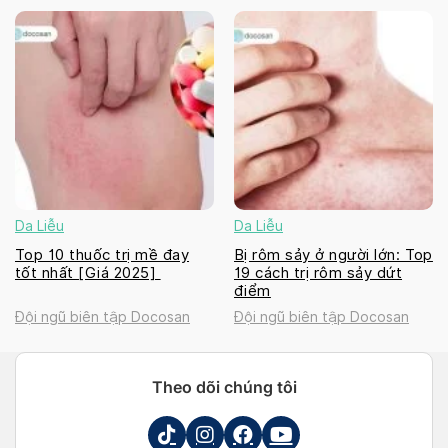
Da Liễu
Da Liễu
Top 10 thuốc trị mề đay
Bị rôm sảy ở người lớn: Top
tốt nhất [Giá 2025]
19 cách trị rôm sảy dứt
điểm
Đội ngũ biên tập Docosan
Đội ngũ biên tập Docosan
Theo dõi chúng tôi