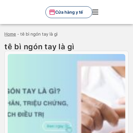
Skip
to
Cửa hàng y tế
content
Home
-
tê bì ngón tay là gì
tê bì ngón tay là gì