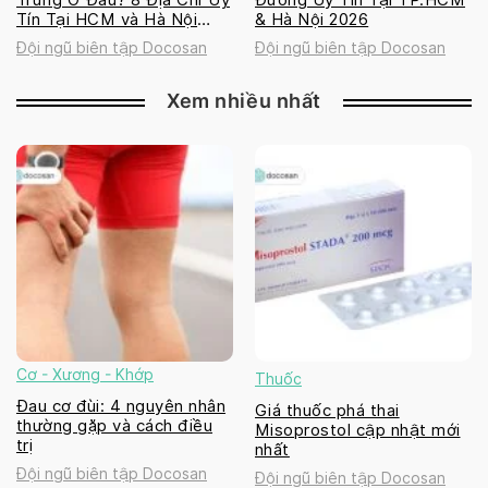
Tín Tại HCM và Hà Nội
& Hà Nội 2026
2026
Đội ngũ biên tập Docosan
Đội ngũ biên tập Docosan
Xem nhiều nhất
Cơ - Xương - Khớp
Thuốc
Đau cơ đùi: 4 nguyên nhân
Giá thuốc phá thai
thường gặp và cách điều
Misoprostol cập nhật mới
trị
nhất
Đội ngũ biên tập Docosan
Đội ngũ biên tập Docosan