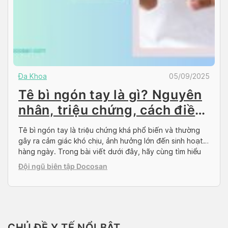
Đa Khoa
05/09/2025
Tê bì ngón tay là gì? Nguyên
nhân, triệu chứng, cách điều
trị
Tê bì ngón tay là triệu chứng khá phổ biến và thường
gây ra cảm giác khó chịu, ảnh hưởng lớn đến sinh hoạt
hàng ngày. Trong bài viết dưới đây, hãy cùng tìm hiểu
rõ hơn về chứng tê bì ngón tay và cách điều trị tình
Đội ngũ biên tập Docosan
trạng này nhé. Tê bì ngón tay […]
CHỦ ĐỀ Y TẾ NỔI BẬT