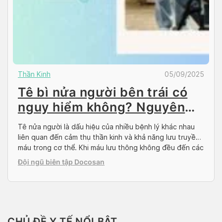
Thần Kinh
05/09/2025
Tê bì nửa người bên trái có
nguy hiểm không? Nguyên
nhân, dấu hiệu
Tê nửa người là dấu hiệu của nhiều bệnh lý khác nhau
liên quan đến cảm thụ thần kinh và khả năng lưu truyền
máu trong cơ thể. Khi máu lưu thông không đều đến các
chi hoặc các bộ phận khác trên cơ thể chúng ta thường
Đội ngũ biên tập Docosan
có cảm giác tê bì khó chịu. […]
CHỦ ĐỀ Y TẾ NỔI BẬT