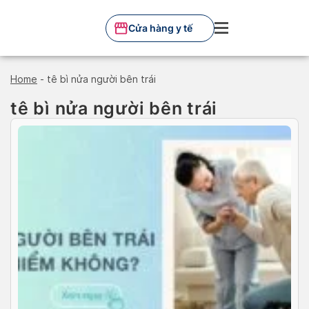
Skip
to
Cửa hàng y tế
content
Home
-
tê bì nửa người bên trái
tê bì nửa người bên trái