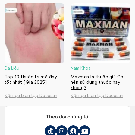
Da Liễu
Nam Khoa
Top 10 thuốc trị mề đay
Maxman là thuốc gì? Có
tốt nhất [Giá 2025]
nên sử dụng thuốc hay
không?
Đội ngũ biên tập Docosan
Đội ngũ biên tập Docosan
Theo dõi chúng tôi