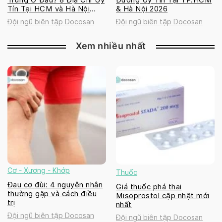
Tín Tại HCM và Hà Nội
& Hà Nội 2026
2026
Đội ngũ biên tập Docosan
Đội ngũ biên tập Docosan
Xem nhiều nhất
Cơ - Xương - Khớp
Thuốc
Đau cơ đùi: 4 nguyên nhân
Giá thuốc phá thai
thường gặp và cách điều
Misoprostol cập nhật mới
trị
nhất
Đội ngũ biên tập Docosan
Đội ngũ biên tập Docosan