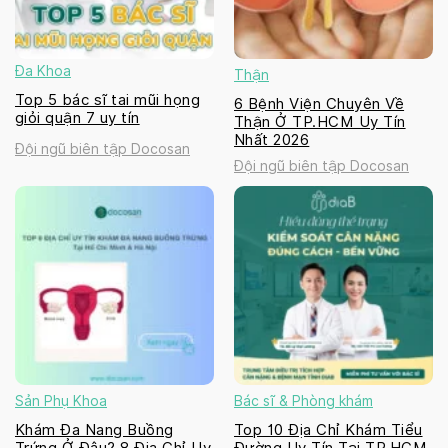
Đa Khoa
Thận
Top 5 bác sĩ tai mũi họng
6 Bệnh Viện Chuyên Về
giỏi quận 7 uy tín
Thận Ở TP.HCM Uy Tín
Nhất 2026
Đội ngũ biên tập Docosan
Đội ngũ biên tập Docosan
Sản Phụ Khoa
Bác sĩ & Phòng khám
Khám Đa Nang Buồng
Top 10 Địa Chỉ Khám Tiểu
Trứng Ở Đâu? 8 Địa Chỉ Uy
Đường Uy Tín Tại TP.HCM