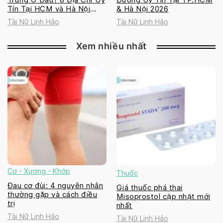
Tín Tại HCM và Hà Nội
& Hà Nội 2026
2026
Tài Nữ Linh Hảo
Tài Nữ Linh Hảo
Xem nhiều nhất
Cơ - Xương - Khớp
Thuốc
Đau cơ đùi: 4 nguyên nhân
Giá thuốc phá thai
thường gặp và cách điều
Misoprostol cập nhật mới
trị
nhất
Tài Nữ Linh Hảo
Tài Nữ Linh Hảo