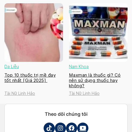
Da Liễu
Nam Khoa
Top 10 thuốc trị mề đay
Maxman là thuốc gì? Có
tốt nhất [Giá 2025]
nên sử dụng thuốc hay
không?
Tài Nữ Linh Hảo
Tài Nữ Linh Hảo
Theo dõi chúng tôi