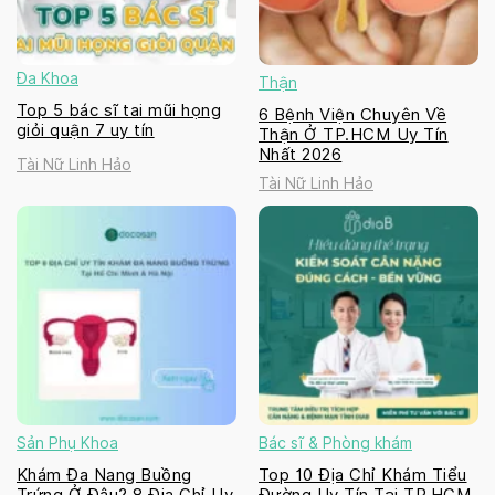
Đa Khoa
Thận
Top 5 bác sĩ tai mũi họng
6 Bệnh Viện Chuyên Về
giỏi quận 7 uy tín
Thận Ở TP.HCM Uy Tín
Nhất 2026
Tài Nữ Linh Hảo
Tài Nữ Linh Hảo
Sản Phụ Khoa
Bác sĩ & Phòng khám
Khám Đa Nang Buồng
Top 10 Địa Chỉ Khám Tiểu
Trứng Ở Đâu? 8 Địa Chỉ Uy
Đường Uy Tín Tại TP.HCM