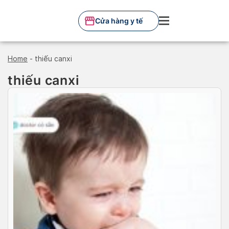
Skip
to
Cửa hàng y tế
content
Home
-
thiếu canxi
thiếu canxi