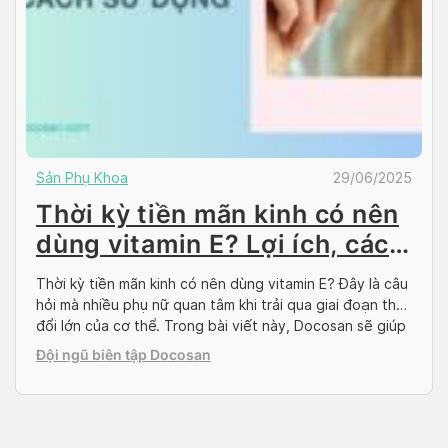
Sản Phụ Khoa
29/06/2025
Thời kỳ tiền mãn kinh có nên
dùng vitamin E? Lợi ích, cách
sử dụng
Thời kỳ tiền mãn kinh có nên dùng vitamin E? Đây là câu
hỏi mà nhiều phụ nữ quan tâm khi trải qua giai đoạn thay
đổi lớn của cơ thể. Trong bài viết này, Docosan sẽ giúp
bạn hiểu rõ hơn về tác động của tiền mãn kinh đến sức
Đội ngũ biên tập Docosan
khỏe và cách bổ […]