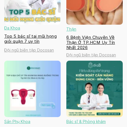
Đa Khoa
Thận
Top 5 bác sĩ tai mũi họng
6 Bệnh Viện Chuyên Về
giỏi quận 7 uy tín
Thận Ở TP.HCM Uy Tín
Nhất 2026
Đội ngũ biên tập Docosan
Đội ngũ biên tập Docosan
Sản Phụ Khoa
Bác sĩ & Phòng khám