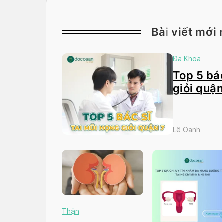
Bài viết mới 
Đa Khoa
Top 5 bác
giỏi quận
Lê Oanh
Thận