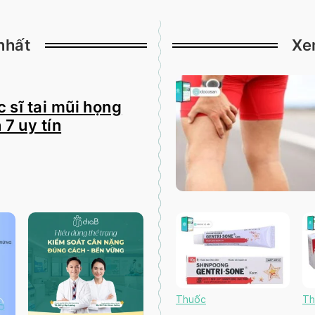
nhất
Xe
 sĩ tai mũi họng
 7 uy tín
Thuốc
Th