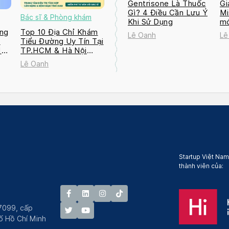
Gentrisone Là Thuốc
Gi
Gì? 4 Điều Cần Lưu Ý
Mi
Bác sĩ & Phòng khám
Khi Sử Dụng
mớ
ng
Top 10 Địa Chỉ Khám
Lê Oanh
Lê
a
Tiểu Đường Uy Tín Tại
M
TP.HCM & Hà Nội
2026
Lê Oanh
Startup Việt Nam
thành viên của:
7099, cấp
́ Hồ Chí Minh