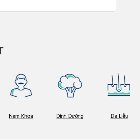
T
Nam Khoa
Dinh Dưỡng
Da Liễu