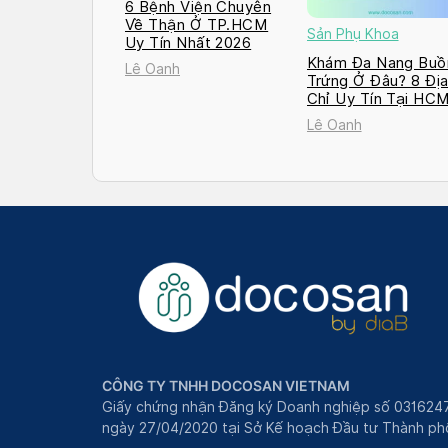
6 Bệnh Viện Chuyên
Về Thận Ở TP.HCM
Sản Phụ Khoa
Uy Tín Nhất 2026
Khám Đa Nang Buồ
Lê Oanh
Trứng Ở Đâu? 8 Đị
Chỉ Uy Tín Tại HC
và Hà Nội 2026
Lê Oanh
CÔNG TY TNHH DOCOSAN VIETNAM
Giấy chứng nhận Đăng ký Doanh nghiệp số 031624
ngày 27/04/2020 tại Sở Kế hoạch Đầu tư Thành phô