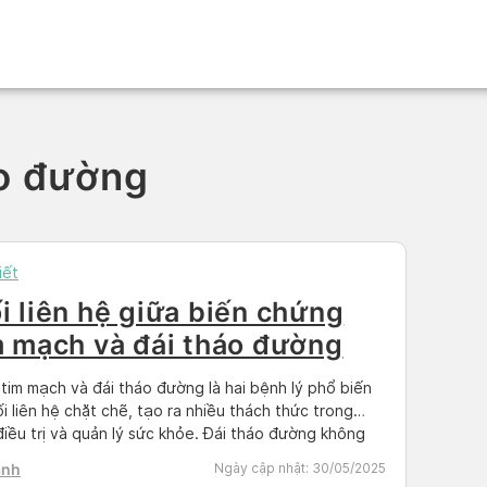
áo đường
iết
i liên hệ giữa biến chứng
m mạch và đái tháo đường
tim mạch và đái tháo đường là hai bệnh lý phổ biến
i liên hệ chặt chẽ, tạo ra nhiều thách thức trong
điều trị và quản lý sức khỏe. Đái tháo đường không
àm tăng nguy cơ mắc các bệnh lý tim mạch mà còn
anh
Ngày cập nhật:
30/05/2025
 quá trình điều trị […]