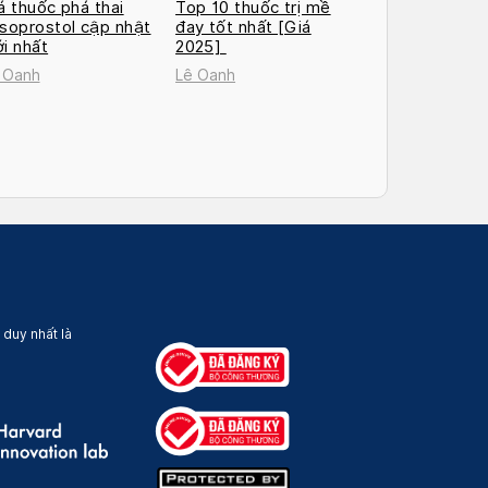
á thuốc phá thai
Top 10 thuốc trị mề
soprostol cập nhật
đay tốt nhất [Giá
i nhất
2025]
 Oanh
Lê Oanh
 duy nhất là