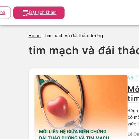
Skip
to
hà
Đặt lịch khám
content
Home
-
tim mạch và đái tháo đường
tim mạch và đái th
Nội T
Mố
ti
Bệnh 
có mố
việc 
chỉ l
Lê O
khiến