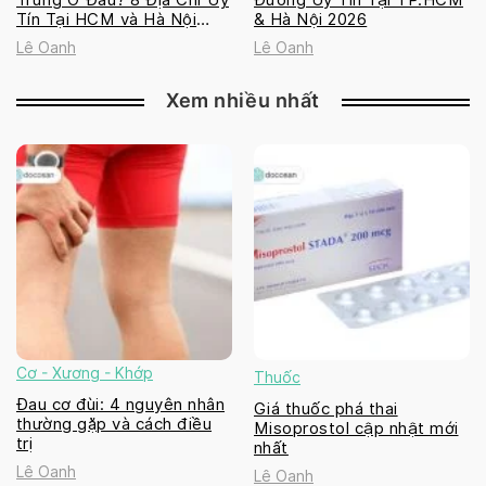
Tín Tại HCM và Hà Nội
& Hà Nội 2026
2026
Lê Oanh
Lê Oanh
Xem nhiều nhất
Cơ - Xương - Khớp
Thuốc
Đau cơ đùi: 4 nguyên nhân
Giá thuốc phá thai
thường gặp và cách điều
Misoprostol cập nhật mới
trị
nhất
Lê Oanh
Lê Oanh