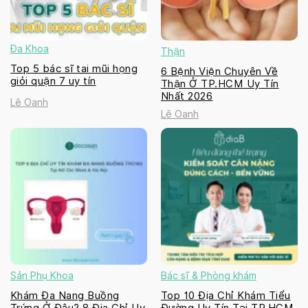
Đa Khoa
Thận
Top 5 bác sĩ tai mũi họng
6 Bệnh Viện Chuyên Về
giỏi quận 7 uy tín
Thận Ở TP.HCM Uy Tín
Nhất 2026
Lê Oanh
Lê Oanh
Sản Phụ Khoa
Bác sĩ & Phòng khám
Khám Đa Nang Buồng
Top 10 Địa Chỉ Khám Tiểu
Trứng Ở Đâu? 8 Địa Chỉ Uy
Đường Uy Tín Tại TP.HCM