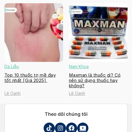
Da Liễu
Nam Khoa
Top 10 thuốc trị mề đay
Maxman là thuốc gì? Có
tốt nhất [Giá 2025]
nên sử dụng thuốc hay
không?
Lê Oanh
Lê Oanh
Theo dõi chúng tôi