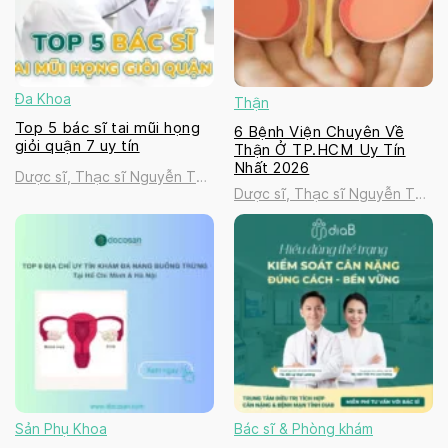
Đa Khoa
Thận
Top 5 bác sĩ tai mũi họng
6 Bệnh Viện Chuyên Về
giỏi quận 7 uy tín
Thận Ở TP.HCM Uy Tín
Nhất 2026
Dược sĩ, Thạc sĩ Nguyễn Thị
Dược sĩ, Thạc sĩ Nguyễn Thị
Thanh Tú
Thanh Tú
Sản Phụ Khoa
Bác sĩ & Phòng khám