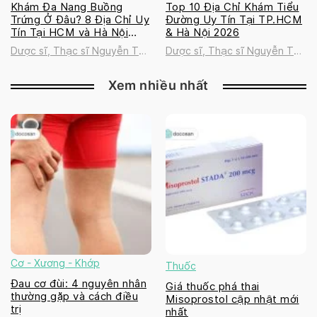
Khám Đa Nang Buồng
Top 10 Địa Chỉ Khám Tiểu
Trứng Ở Đâu? 8 Địa Chỉ Uy
Đường Uy Tín Tại TP.HCM
Tín Tại HCM và Hà Nội
& Hà Nội 2026
2026
Dược sĩ, Thạc sĩ Nguyễn Thị
Dược sĩ, Thạc sĩ Nguyễn Thị
Thanh Tú
Thanh Tú
Xem nhiều nhất
Cơ - Xương - Khớp
Thuốc
Đau cơ đùi: 4 nguyên nhân
Giá thuốc phá thai
thường gặp và cách điều
Misoprostol cập nhật mới
trị
nhất