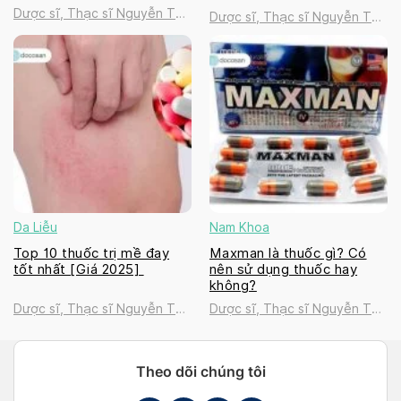
Dược sĩ, Thạc sĩ Nguyễn Thị
Dược sĩ, Thạc sĩ Nguyễn Thị
Thanh Tú
Thanh Tú
Da Liễu
Nam Khoa
Top 10 thuốc trị mề đay
Maxman là thuốc gì? Có
tốt nhất [Giá 2025]
nên sử dụng thuốc hay
không?
Dược sĩ, Thạc sĩ Nguyễn Thị
Dược sĩ, Thạc sĩ Nguyễn Thị
Thanh Tú
Thanh Tú
Theo dõi chúng tôi