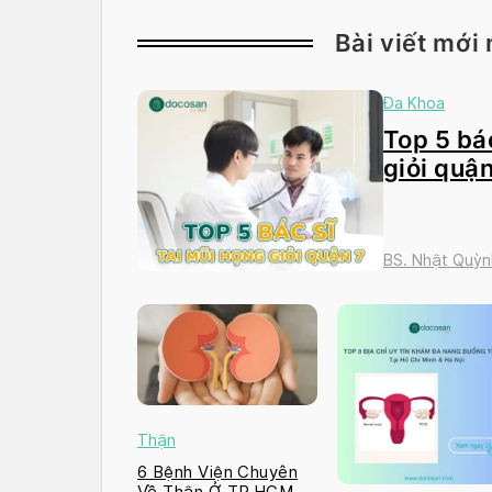
Bài viết mới 
Đa Khoa
Top 5 bác
giỏi quận
BS. Nhật Quỳn
Thận
6 Bệnh Viện Chuyên
Về Thận Ở TP.HCM