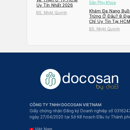
Sản Phụ Khoa
Uy Tín Nhất 2026
Khám Đa Nang Buồ
BS. Nhật Quỳnh
Trứng Ở Đâu? 8 Đị
Chỉ Uy Tín Tại HC
và Hà Nội 2026
BS. Nhật Quỳnh
CÔNG TY TNHH DOCOSAN VIETNAM
Giấy chứng nhận Đăng ký Doanh nghiệp số 031624
ngày 27/04/2020 tại Sở Kế hoạch Đầu tư Thành phô
Việt Nam