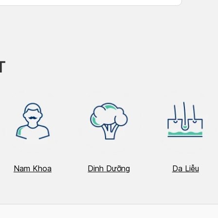
T
Nam Khoa
Dinh Dưỡng
Da Liễu