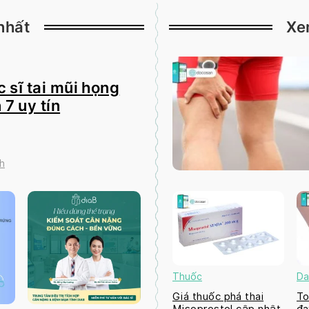
nhất
Xe
 sĩ tai mũi họng
 7 uy tín
h
Thuốc
Da
Giá thuốc phá thai
To
Misoprostol cập nhật
đa