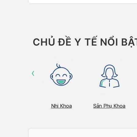
CHỦ ĐỀ Y TẾ NỔI BẬ
‹
Hô Hấp
Nhi Khoa
Sản Phụ Khoa