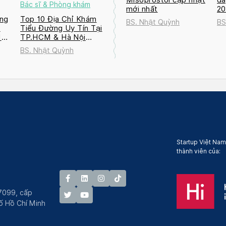
Bác sĩ & Phòng khám
mới nhất
2
ng
Top 10 Địa Chỉ Khám
BS. Nhật Quỳnh
BS
a
Tiểu Đường Uy Tín Tại
M
TP.HCM & Hà Nội
2026
BS. Nhật Quỳnh
Startup Việt Nam
thành viên của:
7099, cấp
́ Hồ Chí Minh