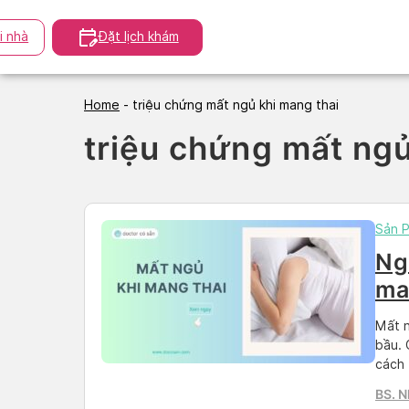
Skip
to
i nhà
Đặt lịch khám
content
Home
-
triệu chứng mất ngủ khi mang thai
triệu chứng mất ngủ
Sản 
Ng
ma
to
Mất n
bầu. 
cách 
BS. 