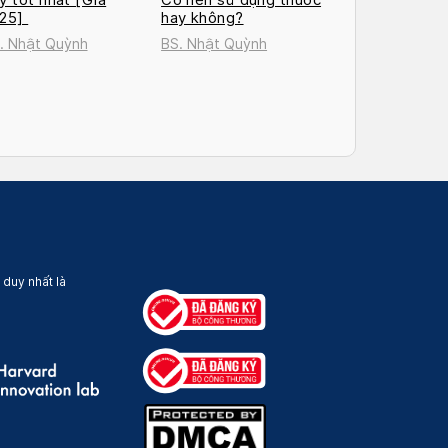
025]
hay không?
. Nhật Quỳnh
BS. Nhật Quỳnh
 duy nhất là