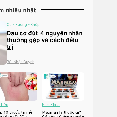
m nhiều nhất
Cơ - Xương - Khớp
Đau cơ đùi: 4 nguyên nhân
thường gặp và cách điều
trị
BS. Nhật Quỳnh
 Liễu
Nam Khoa
p 10 thuốc trị mề
Maxman là thuốc gì?
y tốt nhất [Giá
Có nên sử dụng thuốc