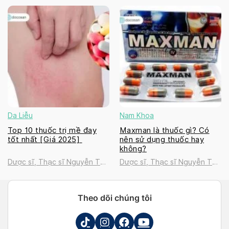
Thanh Tú
Thanh Tú
Da Liễu
Nam Khoa
Top 10 thuốc trị mề đay
Maxman là thuốc gì? Có
tốt nhất [Giá 2025]
nên sử dụng thuốc hay
không?
Dược sĩ, Thạc sĩ Nguyễn Thị
Dược sĩ, Thạc sĩ Nguyễn Thị
Thanh Tú
Thanh Tú
Theo dõi chúng tôi