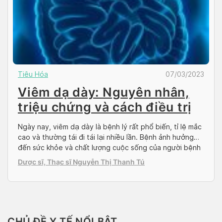
Tiêu Hóa
07/03/2023
Viêm dạ dày: Nguyên nhân,
triệu chứng và cách điều trị
Ngày nay, viêm dạ dày là bệnh lý rất phổ biến, tỉ lệ mắc
cao và thường tái đi tái lại nhiều lần. Bệnh ảnh hưởng
đến sức khỏe và chất lượng cuộc sống của người bệnh
rất nhiều nên cần được phát hiện và điều trị sớm. Cùng
Dược sĩ, Thạc sĩ Nguyễn Thị Thanh Tú
Docosan tìm hiểu về bệnh viêm […]
CHỦ ĐỀ Y TẾ NỔI BẬT