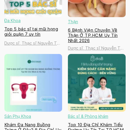
Đa Khoa
Thận
Top 5 bác sĩ tai mũi họng
6 Bệnh Viện Chuyên Về
giỏi quận 7 uy tín
Thận Ở TP.HCM Uy Tín
Nhất 2026
Dược sĩ, Thạc sĩ Nguyễn Thị
Dược sĩ, Thạc sĩ Nguyễn Thị
Thanh Tú
Thanh Tú
Sản Phụ Khoa
Bác sĩ & Phòng khám
Khám Đa Nang Buồng
Top 10 Địa Chỉ Khám Tiểu
Trứng Ở Đâu? 8 Địa Chỉ Uy
Đường Uy Tín Tại TP.HCM