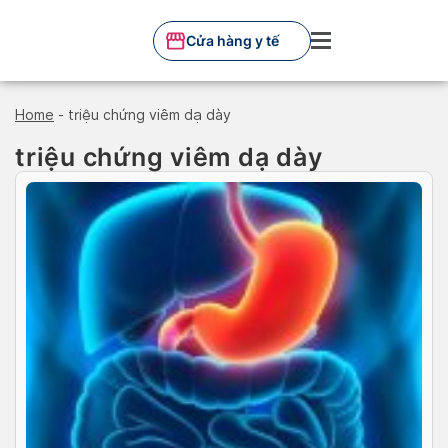
Skip
to
Cửa hàng y tế
content
Home
-
triệu chứng viêm dạ dày
triệu chứng viêm dạ dày