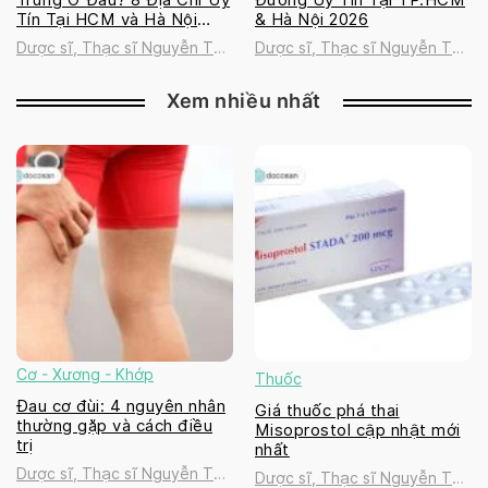
Tín Tại HCM và Hà Nội
& Hà Nội 2026
2026
Dược sĩ, Thạc sĩ Nguyễn Thị
Dược sĩ, Thạc sĩ Nguyễn Thị
Thanh Tú
Thanh Tú
Xem nhiều nhất
Cơ - Xương - Khớp
Thuốc
Đau cơ đùi: 4 nguyên nhân
Giá thuốc phá thai
thường gặp và cách điều
Misoprostol cập nhật mới
trị
nhất
Dược sĩ, Thạc sĩ Nguyễn Thị
Dược sĩ, Thạc sĩ Nguyễn Thị