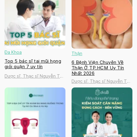
Đa Khoa
Thận
Top 5 bác sĩ tai mũi họng
6 Bệnh Viện Chuyên Về
giỏi quận 7 uy tín
Thận Ở TP.HCM Uy Tín
Nhất 2026
Dược sĩ, Thạc sĩ Nguyễn Thị
Dược sĩ, Thạc sĩ Nguyễn Thị
Thanh Tú
Thanh Tú