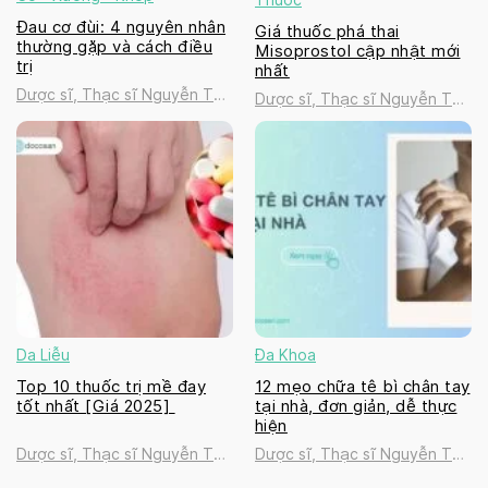
Đau cơ đùi: 4 nguyên nhân
Giá thuốc phá thai
thường gặp và cách điều
Misoprostol cập nhật mới
trị
nhất
Dược sĩ, Thạc sĩ Nguyễn Thị
Dược sĩ, Thạc sĩ Nguyễn Thị
Thanh Tú
Thanh Tú
Da Liễu
Đa Khoa
Top 10 thuốc trị mề đay
12 mẹo chữa tê bì chân tay
tốt nhất [Giá 2025]
tại nhà, đơn giản, dễ thực
hiện
Dược sĩ, Thạc sĩ Nguyễn Thị
Dược sĩ, Thạc sĩ Nguyễn Thị
Thanh Tú
Thanh Tú