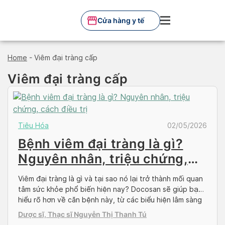
Skip
to
Cửa hàng y tế
content
Home
-
Viêm đại tràng cấp
Viêm đại tràng cấp
Tiêu Hóa
02/05/2026
Bệnh viêm đại tràng là gì?
Nguyên nhân, triệu chứng,
cách điều trị
Viêm đại tràng là gì và tại sao nó lại trở thành mối quan
tâm sức khỏe phổ biến hiện nay? Docosan sẽ giúp bạn
hiểu rõ hơn về căn bệnh này, từ các biểu hiện lâm sàng
đến phương pháp điều trị và phòng ngừa hiệu quả
Dược sĩ, Thạc sĩ Nguyễn Thị Thanh Tú
trong bài viết dưới đây. Đại tràng […]