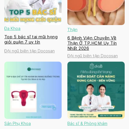
Đa Khoa
Thận
Top 5 bác sĩ tai mũi họng
6 Bệnh Viện Chuyên Về
giỏi quận 7 uy tín
Thận Ở TP.HCM Uy Tín
Nhất 2026
Đội ngũ biên tập Docosan
Đội ngũ biên tập Docosan
Sản Phụ Khoa
Bác sĩ & Phòng khám