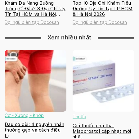
Khám Đa Nang Buồng
Top 10 Địa Chỉ Khám Tiểu
Trứng Ở Đâu? 8 Địa Chỉ Uy
Đường Uy Tín Tại TP.HCM
Tín Tại HCM và Hà Nội
& Hà Nội 2026
2026
Đội ngũ biên tập Docosan
Đội ngũ biên tập Docosan
Xem nhiều nhất
Cơ - Xương - Khớp
Thuốc
Đau cơ đùi: 4 nguyên nhân
Giá thuốc phá thai
thường gặp và cách điều
Misoprostol cập nhật mới
trị
nhất