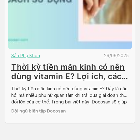
Sản Phụ Khoa
29/06/2025
Thời kỳ tiền mãn kinh có nên
dùng vitamin E? Lợi ích, cách
sử dụng
Thời kỳ tiền mãn kinh có nên dùng vitamin E? Đây là câu
hỏi mà nhiều phụ nữ quan tâm khi trải qua giai đoạn thay
đổi lớn của cơ thể. Trong bài viết này, Docosan sẽ giúp
bạn hiểu rõ hơn về tác động của tiền mãn kinh đến sức
Đội ngũ biên tập Docosan
khỏe và cách bổ […]