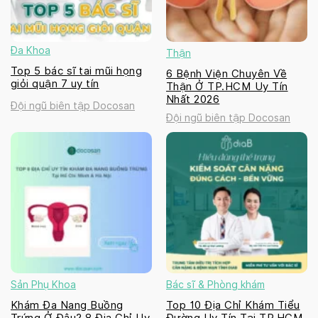
Đa Khoa
Thận
Top 5 bác sĩ tai mũi họng
6 Bệnh Viện Chuyên Về
giỏi quận 7 uy tín
Thận Ở TP.HCM Uy Tín
Nhất 2026
Đội ngũ biên tập Docosan
Đội ngũ biên tập Docosan
Sản Phụ Khoa
Bác sĩ & Phòng khám
Khám Đa Nang Buồng
Top 10 Địa Chỉ Khám Tiểu
Trứng Ở Đâu? 8 Địa Chỉ Uy
Đường Uy Tín Tại TP.HCM