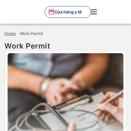
Skip
to
Cửa hàng y tế
content
Home
-
Work Permit
Work Permit