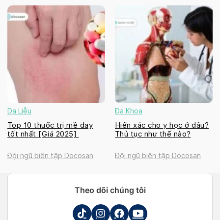
Da Liễu
Đa Khoa
Top 10 thuốc trị mề đay
Hiến xác cho y học ở đâu?
tốt nhất [Giá 2025]
Thủ tục như thế nào?
Đội ngũ biên tập Docosan
Đội ngũ biên tập Docosan
Theo dõi chúng tôi