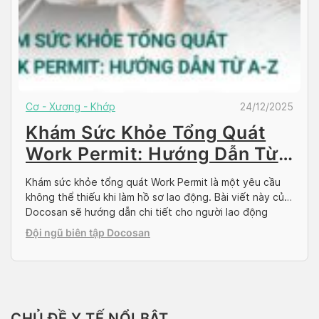
Cơ - Xương - Khớp
24/12/2025
Khám Sức Khỏe Tổng Quát
Work Permit: Hướng Dẫn Từ
A-Z
Khám sức khỏe tổng quát Work Permit là một yêu cầu
không thể thiếu khi làm hồ sơ lao động. Bài viết này của
Docosan sẽ hướng dẫn chi tiết cho người lao động
nước ngoài tại Việt Nam và người Việt đi làm việc ở
Đội ngũ biên tập Docosan
nước ngoài về quy trình, chi phí, và những […]
CHỦ ĐỀ Y TẾ NỔI BẬT