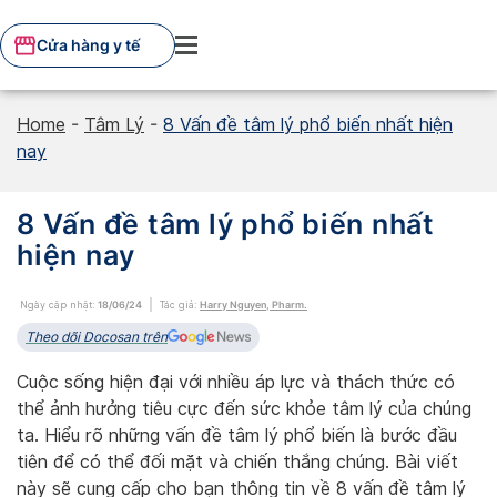
Skip
to
Cửa hàng y tế
content
Home
-
Tâm Lý
-
8 Vấn đề tâm lý phổ biến nhất hiện
nay
8 Vấn đề tâm lý phổ biến nhất
hiện nay
Ngày cập nhật:
18/06/24
Tác giả:
Harry Nguyen, Pharm.
Theo dõi Docosan trên
Cuộc sống hiện đại với nhiều áp lực và thách thức có
thể ảnh hưởng tiêu cực đến sức khỏe tâm lý của chúng
ta. Hiểu rõ những vấn đề tâm lý phổ biến là bước đầu
tiên để có thể đối mặt và chiến thắng chúng. Bài viết
này sẽ cung cấp cho bạn thông tin về 8 vấn đề tâm lý