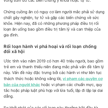
vong sớm do các biến chứng y khoa hoặc tự tử.
Chứng cuồng ăn có nguy cơ làm người mắc phải sử dụng
chất gây nghiện, tự tử và gặp các biến chứng về sức
khỏe. Hiện nay, đã có những phương pháp điều trị rối
loạn ăn uống bao gồm điều trị tâm lý và can thiệp của
gia đình.
Rối loạn hành vi phá hoại và rối loạn chống
đối xã hội
Ước tính vào năm 2019 có hơn 40 triệu người, bao gồm
trẻ em và thanh thiếu niên đang mắc phải vấn đề tâm lý
này. Vấn đề này đặc trưng bởi các hành vi như liên tục
vi phạm các quyền cơ
thách thức hoặc không vâng lời,
bản của người khác
hoặc vi phạm các chuẩn mực, quy
tắc hoặc pháp luật phù hợp với lứa tuổi, lặp đi lặp lại dai
dẳng.
Sự khởi phát của các rối loạn này thưởng bắt đầu từ