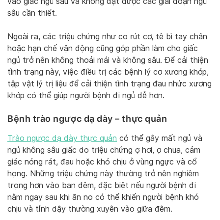
vào giấc ngủ sâu và không đạt được các giai đoạn ngủ
sâu cần thiết.
Ngoài ra, các triệu chứng như co rút cơ, tê bì tay chân
hoặc hạn chế vận động cũng góp phần làm cho giấc
ngủ trở nên không thoải mái và không sâu. Để cải thiện
tình trạng này, việc điều trị các bệnh lý cơ xương khớp,
tập vật lý trị liệu để cải thiện tình trạng đau nhức xương
khớp có thể giúp người bệnh đi ngủ dễ hơn.
Bệnh trào ngược dạ dày – thực quản
Trào ngược dạ dày thực quản
có thể gây mất ngủ và
ngủ không sâu giấc do triệu chứng ợ hơi, ợ chua, cảm
giác nóng rát, đau hoặc khó chịu ở vùng ngực và cổ
họng. Những triệu chứng này thường trở nên nghiêm
trọng hơn vào ban đêm, đặc biệt nếu người bệnh đi
nằm ngay sau khi ăn no có thể khiến người bệnh khó
chịu và tỉnh dậy thường xuyên vào giữa đêm.