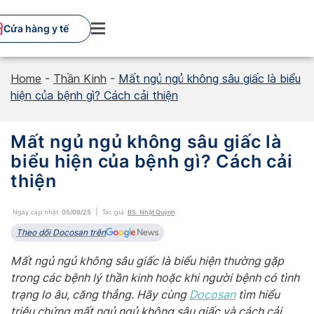
Skip
to
Cửa hàng y tế
content
Home
-
Thần Kinh
-
Mất ngủ ngủ không sâu giấc là biểu
hiện của bệnh gì? Cách cải thiện
Mất ngủ ngủ không sâu giấc là
biểu hiện của bệnh gì? Cách cải
thiện
Ngày cập nhật:
05/09/25
Tác giả:
BS. Nhật Quỳnh
Theo dõi Docosan trên
Mất ngủ ngủ không sâu giấc là biểu hiện thường gặp
trong các bệnh lý thần kinh hoặc khi người bệnh có tình
trạng lo âu, căng thẳng. Hãy cùng
Docosan
tìm hiểu
triệu chứng mất ngủ ngủ không sâu giấc và cách cải