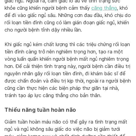
giấc ngủ. Ngoài ra, cảm giác lo âu về tình trạng sức
khỏe cũng khiến người bệnh cảm thấy
căng thẳng
, khó
để đi vào giấc ngủ sâu. Những cơn đau đầu, khó chịu do
rối loạn tiền đình cũng có làm gián đoạn giấc ngủ, khiến
cho người bệnh tỉnh dậy nhiều lần.
Khi giấc ngủ kém chất lượng thì các triệu chứng rối loạn
tiền đình càng trở nên nghiêm trọng hơn, tạo ra một
vòng luẩn quẩn khiến người bệnh mất ngủ nghiêm trọng
hơn. Để cải thiện tình trạng này, người bệnh cần điều trị
nguyên nhân gây rối loạn tiền đình, đi khám bác sĩ để
được chẩn đoán và điều trị kịp thời, ngoài ra người bệnh
cũng cần thực hiện các biện pháp thư giãn tại nhà,
tránh tạo áp lực căng thẳng cho bản thân.
Thiểu năng tuần hoàn não
Giảm tuần hoàn máu não có thể gây ra tình trạng mất
ngủ và ngủ không sâu giấc do việc não bị giảm tưới