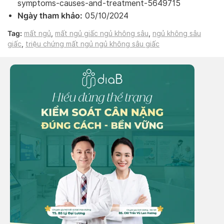
symptoms-causes-and-treatment-5649715
Ngày tham khảo:
05/10/2024
Tag:
mất ngủ
,
mất ngủ giấc ngủ không sâu
,
ngủ không sâu
giấc
,
triệu chứng mất ngủ ngủ không sâu giấc