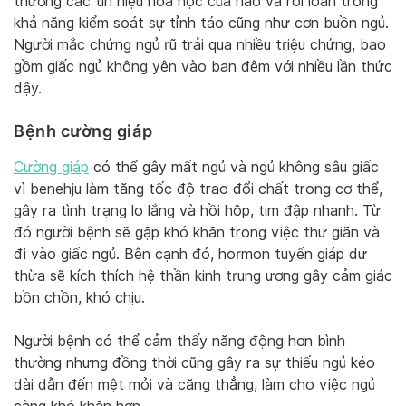
thường các tín hiệu hóa học của não và rối loạn trong
khả năng kiểm soát sự tỉnh táo cũng như cơn buồn ngủ.
Người mắc chứng ngủ rũ trải qua nhiều triệu chứng, bao
gồm giấc ngủ không yên vào ban đêm với nhiều lần thức
dậy.
Bệnh cường giáp
Cường giáp
có thể gây mất ngủ và ngủ không sâu giấc
vì benehju làm tăng tốc độ trao đổi chất trong cơ thể,
gây ra tình trạng lo lắng và hồi hộp, tim đập nhanh. Từ
đó người bệnh sẽ gặp khó khăn trong việc thư giãn và
đi vào giấc ngủ. Bên cạnh đó, hormon tuyến giáp dư
thừa sẽ kích thích hệ thần kinh trung ương gây cảm giác
bồn chồn, khó chịu.
Người bệnh có thể cảm thấy năng động hơn bình
thường nhưng đồng thời cũng gây ra sự thiếu ngủ kéo
dài dẫn đến mệt mỏi và căng thẳng, làm cho việc ngủ