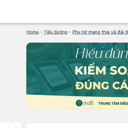
Skip
to
content
Home
-
Tiểu đường
-
Phụ nữ mang thai và đái 