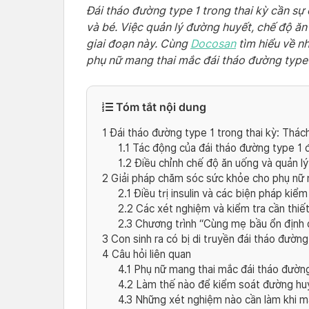
Đái tháo đường type 1 trong thai kỳ cần s
và bé. Việc quản lý đường huyết, chế độ ăn 
giai đoạn này. Cùng
Docosan
tìm hiểu về n
phụ nữ mang thai mắc đái tháo đường type 1
Tóm tắt nội dung
1
Đái tháo đường type 1 trong thai kỳ: Thác
1.1
Tác động của đái tháo đường type 1 đ
1.2
Điều chỉnh chế độ ăn uống và quản lý
2
Giải pháp chăm sóc sức khỏe cho phụ nữ 
2.1
Điều trị insulin và các biện pháp kiể
2.2
Các xét nghiệm và kiểm tra cần thiết
2.3
Chương trình “Cùng mẹ bầu ổn định 
3
Con sinh ra có bị di truyền đái tháo đườn
4
Câu hỏi liên quan
4.1
Phụ nữ mang thai mắc đái tháo đường
4.2
Làm thế nào để kiểm soát đường huy
4.3
Những xét nghiệm nào cần làm khi ma