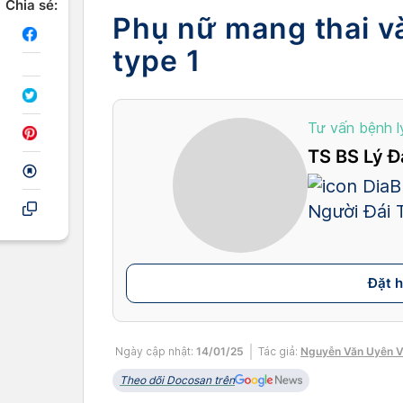
Chia sẻ:
Phụ nữ mang thai v
type 1
Tư vấn bệnh l
TS BS Lý Đ
DiaB 
Người Đái
Đặt 
Ngày cập nhật:
14/01/25
Tác giả:
Nguyễn Văn Uyên V
Theo dõi Docosan trên