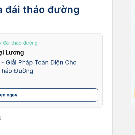
à đái tháo đường
ý đái tháo đường
ại Lương
- Giải Pháp Toàn Diện Cho
 Tháo Đường
hẹn ngay
i