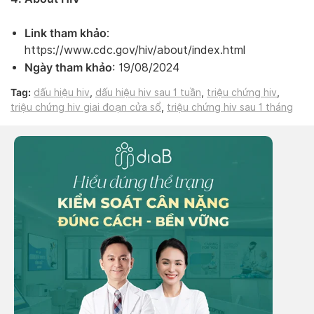
Link tham khảo
:
https://www.cdc.gov/hiv/about/index.html
Ngày tham khảo
: 19/08/2024
Tag:
dấu hiệu hiv
,
dấu hiệu hiv sau 1 tuần
,
triệu chứng hiv
,
triệu chứng hiv giai đoạn cửa sổ
,
triệu chứng hiv sau 1 tháng