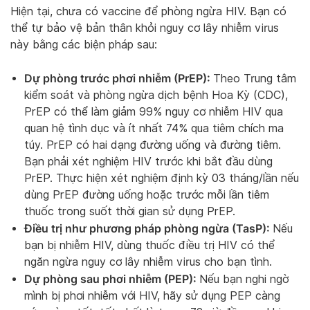
Hiện tại, chưa có vaccine để phòng ngừa HIV. Bạn có
thể tự bảo vệ bản thân khỏi nguy cơ lây nhiễm virus
này bằng các biện pháp sau:
Dự phòng trước phơi nhiễm (PrEP):
Theo Trung tâm
kiểm soát và phòng ngừa dịch bệnh Hoa Kỳ (CDC),
PrEP có thể làm giảm 99% nguy cơ nhiễm HIV qua
quan hệ tình dục và ít nhất 74% qua tiêm chích ma
túy. PrEP có hai dạng đường uống và đường tiêm.
Bạn phải xét nghiệm HIV trước khi bắt đầu dùng
PrEP. Thực hiện xét nghiệm định kỳ 03 tháng/lần nếu
dùng PrEP đường uống hoặc trước mỗi lần tiêm
thuốc trong suốt thời gian sử dụng PrEP.
Điều trị như phương pháp phòng ngừa (TasP):
Nếu
bạn bị nhiễm HIV, dùng thuốc điều trị HIV có thể
ngăn ngừa nguy cơ lây nhiễm virus cho bạn tình.
Dự phòng sau phơi nhiễm (PEP):
Nếu bạn nghi ngờ
mình bị phơi nhiễm với HIV, hãy sử dụng PEP càng