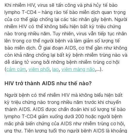
Khi nhiễm HIV, virus sẽ tấn công và phá hủy tế bào
lympho T-CD4 – hàng rào tế bào miễn dịch quan trọng
của cơ thể giúp chống lại các tác nhân gây bệnh. Người
nhiễm HIV có thể không biểu hiện bất kỳ triệu chứng
nào trong nhiều năm. Tuy nhiên, virus vẫn tiếp tục nhân
lên trong cơ thể người bệnh và làm giảm số lượng tế
bào miễn dịch. Ở giai đoạn AIDS, cơ thể gần như không
còn khả năng chống lại bất kỳ bệnh nhiễm trùng nào và
dễ dàng tử vong bởi những bệnh nhiễm trùng cơ hội
(
cảm cúm
,
viêm phổi
,
lao
,
viêm màng não
,…).
HIV trở thành AIDS như thế nào?
Người bệnh có thể nhiễm HIV mà không biểu hiện bất
kỳ triệu chứng nào trong nhiều năm trước khi chuyển
thành AIDS. AIDS được chẩn đoán khi số lượng tế bào
lympho T-CD4 giảm xuống dưới 200 hoặc người bệnh
mắc phải biến chứng của AIDS như nhiễm trùng cơ hội,
ung thư. Tiên lượng tuổi thọ người bệnh AIDS là khoảng