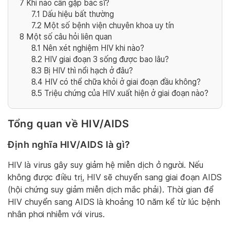
7
Khi nào cần gặp bác sĩ?
7.1
Dấu hiệu bất thường
7.2
Một số bệnh viện chuyên khoa uy tín
8
Một số câu hỏi liên quan
8.1
Nên xét nghiệm HIV khi nào?
8.2
HIV giai đoạn 3 sống được bao lâu?
8.3
Bị HIV thì nổi hạch ở đâu?
8.4
HIV có thể chữa khỏi ở giai đoạn đầu không?
8.5
Triệu chứng của HIV xuất hiện ở giai đoạn nào?
Tổng quan về HIV/AIDS
Định nghĩa HIV/AIDS là gì?
HIV là virus gây suy giảm hệ miễn dịch ở người. Nếu
không được điều trị, HIV sẽ chuyển sang giai đoạn AIDS
(hội chứng suy giảm miễn dịch mắc phải). Thời gian để
HIV chuyển sang AIDS là khoảng 10 năm kể từ lúc bệnh
nhân phơi nhiễm với virus.