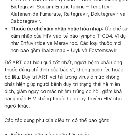
Bictegravir Sodium-Emtricitabine – Tenofovir
Alafenamide Fumarate, Raltegravir, Dolutegravir và
Cabotegravir.
Thuốc ức chế xâm nhập hoặc hòa nhập
: Ức chế sự
xâm nhập của HIV vào tế bào lympho T-CD4. Ví dụ
như Enfuvirtide và Maraviroc. Các loại thuốc mới
hơn bao gồm Ibalizumab – Uiyk và Fostemsavir.
Để ART đạt hiệu quả tốt nhất, người bệnh phải uống
thuốc đúng chỉ định của bác sĩ, không quên liều hoặc
bỏ liều. Duy trì ART với tải lượng virus ở mức không
phát hiện giúp người bệnh duy trì trạng thái hệ miễn
dịch, giảm nguy cơ mắc nhiễm trùng cơ hội, giảm khả
năng mắc HIV kháng thuốc hoặc lây truyền HIV cho
người khác.
Các tác dụng phụ của điều trị có thể bao gồm:
Buồn nôn, nôn mửa hoặc tiêu chảy.