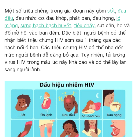
Một số triệu chứng trong giai đoạn này gồm
sốt
,
đau
đầu
, đau nhức cơ, đau khớp, phát ban, đau họng,
lở
miệng
,
sưng hạch bạch huyết
,
tiêu chảy
, sụt cân, ho và
đổ mồ hôi vào ban đêm. Đặc biệt, người bệnh có thể
nhận biết triệu chứng HIV sớm sau 1 tháng qua các
hạch nổi ở bẹn. Các triệu chứng HIV có thể nhẹ đến
mức người bệnh dễ dàng bỏ qua. Tuy nhiên, tải lượng
virus HIV trong máu lúc này khá cao và có thể lây lan
sang người lành.