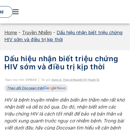
Skip
to
tế
content
Home
-
Truyền Nhiễm
-
Dấu hiệu nhận biết triệu chứng
HIV sớm và điều trị kịp thời
Dấu hiệu nhận biết triệu chứng
HIV sớm và điều trị kịp thời
Ngày cập nhật:
21/10/24
Tác giả:
Dược sĩ, Thạc sĩ Nguyễn Thị Thanh Tú
Theo dõi Docosan trên
HIV là bệnh truyền nhiễm diễn biến âm thầm nên rất khó
nhận biết và dễ bị bỏ qua. Do đó, nhận biết sớm các
triệu chứng HIV là cách tốt nhất để bảo vệ bản thân và
người xung quanh trước nguy cơ nhiễm bệnh. Trong bài
viết dưới đây, hãy cùng Docosan tìm hiểu về căn bệnh