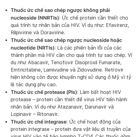
Thuốc ức chế sao chép ngược không phải
nucleoside (NNRTIs)
: Ức chế protein cần thiết cho
quá trình tự nhân bản của HIV. Ví dụ như: Efavirenz,
Rilpivirine và Doravirine.
Thuốc ức chế sao chép ngược nucleoside hoặc
nucleotide (NRTIs)
: Là các phiên bản lỗi của các
thành phần mà HIV cần cho quá trình tự sao chép. Ví
dụ như Abacavir, Tenofovir Disoproxil Fumarate,
Emtricitabine, Lamivudine và Zidovudine. Retrovir
hiện không còn được khuyến nghị sử dụng ở Mỹ vì tỷ
lệ tác dụng phụ cao.
Thuốc ức chế protease (PIs)
: Làm bất hoạt HIV
protease – protein cần thiết để virus HIV tiến hành
nhân bản. Ví dụ như Atazanavir, Darunavir và
Lopinavir – Ritonavir.
Thuốc ức chế integrase
: Ức chế hoạt động của
protein integrase – protein đưa vật liệu di truyền của
virus HIV vào tế bào lympho T-CD4. Các thuốc gồm