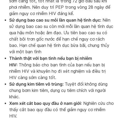
sớm càng tốt, tốt nhất là trong 72 giờ đầu sau khi
phơi nhiễm. Nên duy trì PEP trong vòng 28 ngày để
giảm nguy cơ nhiễm HIV đáng kể.
Sử dụng bao cao su mỗi lần quan hệ tình dục:
Nên
sử dụng bao cao su còn mới mỗi lần quan hệ tình dục
qua hậu môn hoặc âm đạo. Ưu tiên bao cao su có
chất bôi trơn gốc nước để hạn chế nguy cơ rách
bao. Hạn chế quan hệ tình dục bừa bãi, chung thủy
với một bạn tình
Thành thật với bạn tình nếu bạn bị nhiễm
HIV:
Thông báo cho bạn tình của bạn nếu bạn bị
nhiễm HIV và khuyên họ đi xét nghiệm và điều trị
HIV càng sớm càng tốt.
Sử dụng kim tiêm vô trùng:
Tuyệt đối không dùng
chung bơm kim tiêm, dụng cụ tiêm chích với người
khác.
Xem xét cắt bao quy đầu ở nam giới
: Nghiên cứu cho
thấy cắt bao quy đầu có thể giảm nguy cơ nhiễm
HIV.