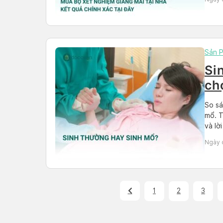
Sản 
Si
ch
nh
So sá
mổ. T
và lờ
Ngày 
1
2
3