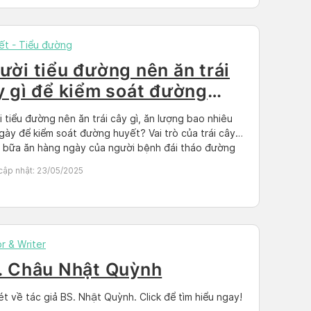
iết - Tiểu đường
ười tiểu đường nên ăn trái
y gì để kiểm soát đường
u?
 tiểu đường nên ăn trái cây gì, ăn lượng bao nhiêu
gày để kiểm soát đường huyết? Vai trò của trái cây
 bữa ăn hàng ngày của người bệnh đái tháo đường
ợi ích Trái cây nói riêng hay các loại rau củ quả nói
cập nhật:
23/05/2025
 có giá trị dinh dưỡng […]
r & Writer
. Châu Nhật Quỳnh
ét về tác giả BS. Nhật Quỳnh. Click để tìm hiểu ngay!