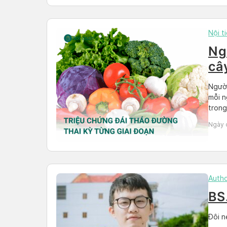
Nội t
Ng
câ
má
Người
mỗi n
trong
Mặt l
Ngày 
chung
Autho
BS
Đôi n