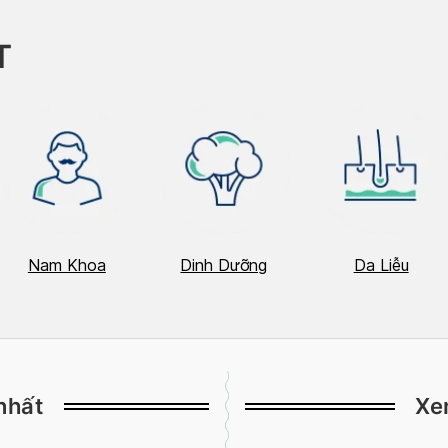
T
Nam Khoa
Dinh Dưỡng
Da Liễu
nhất
Xe