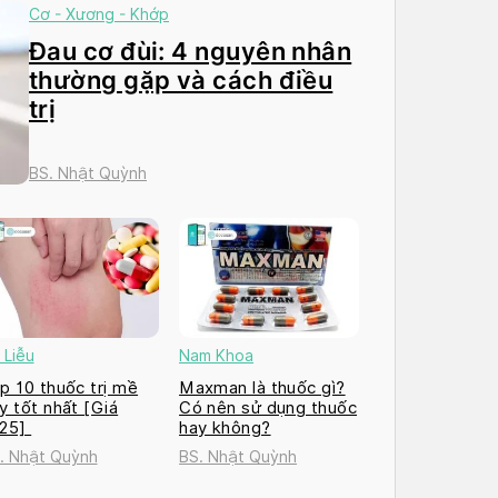
Cơ - Xương - Khớp
Đau cơ đùi: 4 nguyên nhân
thường gặp và cách điều
trị
BS. Nhật Quỳnh
 Liễu
Nam Khoa
p 10 thuốc trị mề
Maxman là thuốc gì?
y tốt nhất [Giá
Có nên sử dụng thuốc
025]
hay không?
. Nhật Quỳnh
BS. Nhật Quỳnh