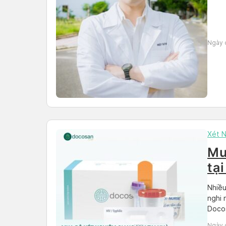
Ngày 
Xét 
Mu
tại
đâ
Nhiều
nghi 
Docos
tại n
Ngày 