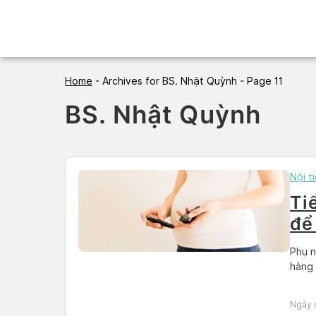
Skip
to
content
Home
-
Archives for BS. Nhật Quỳnh
-
Page 11
BS. Nhật Quỳnh
Nội t
Ti
để
Phụ n
hàng 
Ngày 