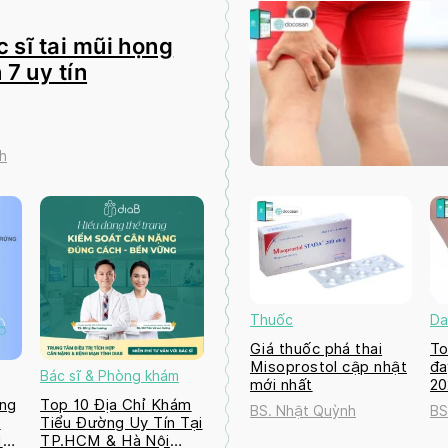
 sĩ tai mũi họng
 7 uy tín
h
Thuốc
Da
Giá thuốc phá thai
To
Misoprostol cập nhật
đa
Bác sĩ & Phòng khám
mới nhất
2
ng
Top 10 Địa Chỉ Khám
BS. Nhật Quỳnh
BS
a
Tiểu Đường Uy Tín Tại
M
TP.HCM & Hà Nội