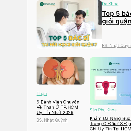
Đa Khoa
Top 5 bác
giỏi quận
BS. Nhật Quỳn
Thận
6 Bệnh Viện Chuyên
Về Thận Ở TP.HCM
Sản Phụ Khoa
Uy Tín Nhất 2026
Khám Đa Nang Buồ
BS. Nhật Quỳnh
Trứng Ở Đâu? 8 Đị
Chỉ Uy Tín Tại HC