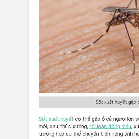
Sốt xuất huyết gặp ở
Sốt xuất huyết
có thể gặp ở cả người lớn v
mỏi, đau nhức xương,
rối loạn đông máu
, x
trường hợp có thể chuyển biến nặng ảnh h