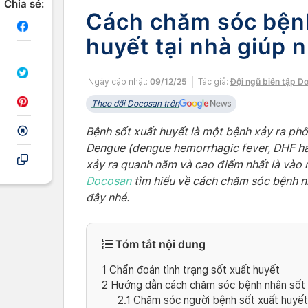
Chia sẻ:
Cách chăm sóc bệnh
huyết tại nhà giúp 
Ngày cập nhật:
09/12/25
Tác giả:
Đội ngũ biên tập D
Theo dõi Docosan trên
Bệnh sốt xuất huyết là một bệnh xảy ra phổ 
Dengue (dengue hemorrhagic fever, DHF hay
xảy ra quanh năm và cao điểm nhất là vào
Docosan
tìm hiểu về cách chăm sóc bệnh nh
đây nhé.
Tóm tắt nội dung
1
Chẩn đoán tình trạng sốt xuất huyết
2
Hướng dẫn cách chăm sóc bệnh nhân sốt 
2.1
Chăm sóc người bệnh sốt xuất huyết 