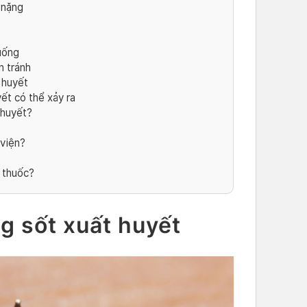
 nặng
uống
n tránh
 huyết
ết có thể xảy ra
 huyết?
viện?
 thuốc?
g sốt xuất huyết