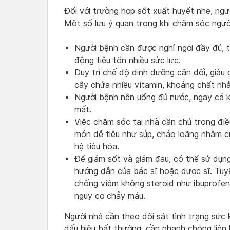
Đối với trường hợp sốt xuất huyết nhẹ, ngư
Một số lưu ý quan trọng khi chăm sóc ngườ
Người bệnh cần được nghỉ ngơi đầy đủ,
động tiêu tốn nhiều sức lực.
Duy trì chế độ dinh dưỡng cân đối, giàu 
cây chứa nhiều vitamin, khoáng chất nh
Người bệnh nên uống đủ nước, ngay cả kh
mất.
Việc chăm sóc tại nhà cần chú trọng điề
món dễ tiêu như súp, cháo loãng nhằm c
hệ tiêu hóa.
Để giảm sốt và giảm đau, có thể sử dụn
hướng dẫn của bác sĩ hoặc dược sĩ. Tuy
chống viêm không steroid như ibuprofen,
nguy cơ chảy máu.
Người nhà cần theo dõi sát tình trạng sức
dấu hiệu bất thường, cần nhanh chóng liên