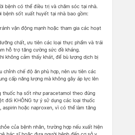
ời bệnh có thể điều trị và chăm sóc tại nhà.
i bệnh sốt xuất huyết tại nhà bao gồm:
 tránh vận động mạnh hoặc tham gia các hoạt
dưỡng chất, ưu tiên các loại thực phẩm và trái
ằm hỗ trợ tăng cường sức đề kháng.
i không cảm thấy khát, để bù lượng dịch bị
u chỉnh chế độ ăn phù hợp, nên ưu tiên các
ung cấp năng lượng mà không gây áp lực lên
g thuốc hạ sốt như paracetamol theo đúng
ệt đối KHÔNG tự ý sử dụng các loại thuốc
 aspirin hoặc naproxen, vì có thể làm tăng
 khỏe của bệnh nhân, trường hợp nếu xuất hiện
 hệ bác sĩ hoặc đưa người bệnh đến cơ sở y