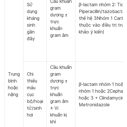
Cầu khuẩn
Sử
β-lactam nhóm 2: Ticarc
gram
dụng
Piperacillin/tazobact
dương ±
kháng
thế hệ 3Nhóm 1 Carba
trực
sinh
thuộc vào điều trị tr
khuẩn
gần
khảo ý kiến)
gram âm
đây
Cầu khuẩn
Trung
Chi
gram
bình
thiếu
dương ±
β-lactam nhóm 1 hoặ
hoặc
máu
trực
nhóm 1 hoặc 2Cephalos
nặng
cục
khuẩn
hoặc 3 + Clindamycin 
bộ/hoại
gram âm
Metronidazole
tử/sinh
± Vi
hơi
khuẩn kị
khí