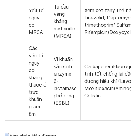
Tụ cầu
Yếu tố
Xem xét tahy thế bằng
vàng
nguy
Linezolid; Daptomycin;
kháng
cơ
trimethoprim/ Sulfame
methicillin
MRSA
Rifampicin)Doxycyclin
(MRSA)
Các
yếu tố
Vi khuẩn
nguy
sản sinh
CarbapenemFluoroquin
cơ
enzyme
tính tốt chống lại cầu
kháng
β-
dương hiếu khí (Levofl
thuốc ở
lactamase
Moxifloxacin)Aminogly
trực
phổ rộng
Colistin
khuẩn
(ESBL)
gram
âm