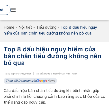
Skip
to
tế
content
Home
-
Nội tiết - Tiểu đường
-
Top 8 dấu hiệu nguy
hiểm của bàn chân tiểu đường không nên bỏ qua
Top 8 dấu hiệu nguy hiểm của
bàn chân tiểu đường không nên
bỏ qua
Ngày cập nhật:
06/09/25
Tác giả:
Dược sĩ Nguyễn Đạt Huy Thanh
Theo dõi Docosan trên
Các dấu hiệu bàn chân tiểu đường khi bệnh nhân gặp
phải chính là hồi chuông cảnh báo rằng sức khỏe của cơ
thể đang gặp nguy cấp.