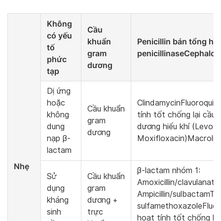
Không
Cầu
có yếu
khuẩn
Penicillin bán tổng h
tố
gram
penicillinaseCephalos
phức
dương
tạp
Dị ứng
hoặc
ClindamycinFluoroquin
Cầu khuẩn
không
tính tốt chống lại cầu
gram
dung
dương hiếu khí (Levofl
dương
nạp β-
Moxifloxacin)Macrolid
lactam
Nhẹ
β-lactam nhóm 1:
Sử
Cầu khuẩn
Amoxicillin/clavulanate,
dụng
gram
Ampicillin/sulbactamTr
kháng
dương +
sulfamethoxazoleFluor
sinh
trực
hoạt tính tốt chống lạ