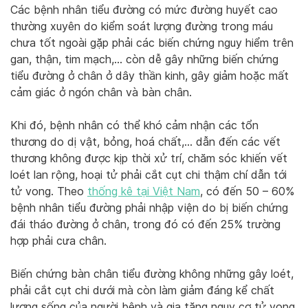
Các bệnh nhân tiểu đường có mức đường huyết cao
thường xuyên do kiểm soát lượng đường trong máu
chưa tốt ngoài gặp phải các biến chứng nguy hiểm trên
gan, thận, tim mạch,… còn dễ gây những biến chứng
tiểu đường ở chân ở dây thần kinh, gây giảm hoặc mất
cảm giác ở ngón chân và bàn chân.
Khi đó, bệnh nhân có thể khó cảm nhận các tổn
thương do dị vật, bỏng, hoá chất,… dẫn đến các vết
thương không được kịp thời xử trí, chăm sóc khiến vết
loét lan rộng, hoại tử phải cắt cụt chi thậm chí dẫn tới
tử vong. Theo
thống kê tại Việt Nam
, có đến 50 – 60%
bệnh nhân tiểu đường phải nhập viện do bị biến chứng
đái tháo đường ở chân, trong đó có đến 25% trường
hợp phải cưa chân.
Biến chứng bàn chân tiểu đường không những gây loét,
phải cắt cụt chi dưới mà còn làm giảm đáng kể chất
lượng sống của người bệnh và gia tăng nguy cơ tử vong