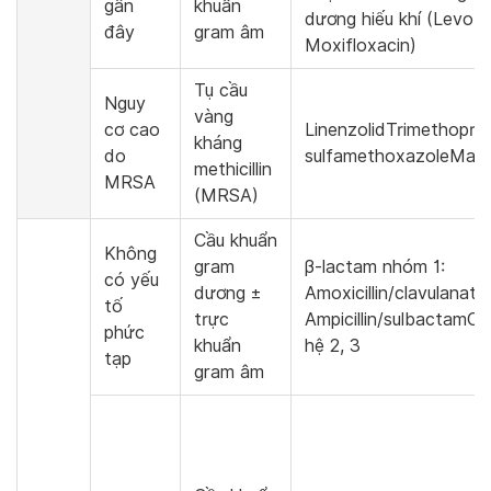
gần
khuẩn
dương hiếu khí (Levofl
đây
gram âm
Moxifloxacin)
Tụ cầu
Nguy
vàng
cơ cao
LinenzolidTrimethopri
kháng
do
sulfamethoxazoleMacr
methicillin
MRSA
(MRSA)
Cầu khuẩn
Không
gram
β-lactam nhóm 1:
có yếu
dương ±
Amoxicillin/clavulanate,
tố
trực
Ampicillin/sulbactamCe
phức
khuẩn
hệ 2, 3
tạp
gram âm