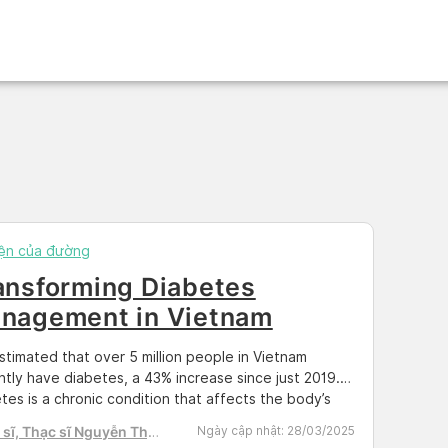
ện của đường
ansforming Diabetes
nagement in Vietnam
 estimated that over 5 million people in Vietnam
ntly have diabetes, a 43% increase since just 2019.
tes is a chronic condition that affects the body’s
ty to regulate blood sugar levels. If left unmanaged or
sĩ, Thạc sĩ Nguyễn Thị
Ngày cập nhật:
28/03/2025
y controlled, diabetes can lead to serious