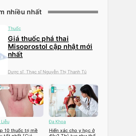
m nhiều nhất
Thuốc
Giá thuốc phá thai
Misoprostol cập nhật mới
nhất
Dược sĩ, Thạc sĩ Nguyễn Thị Thanh Tú
 Liễu
Đa Khoa
p 10 thuốc trị mề
Hiến xác cho y học ở
y tốt nhất [Giá
đâu? Thủ tục như thế