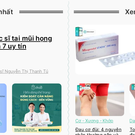
nhất
Xe
 sĩ tai mũi họng
 7 uy tín
 sĩ Nguyễn Thị Thanh Tú
Cơ - Xương - Khớp
Da
Đau cơ đùi: 4 nguyên
To
nhân thường gặp và
đa