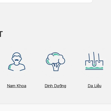
h Tú
quences that have a drastically negative effect on
e’s quality […]
T
Nam Khoa
Dinh Dưỡng
Da Liễu