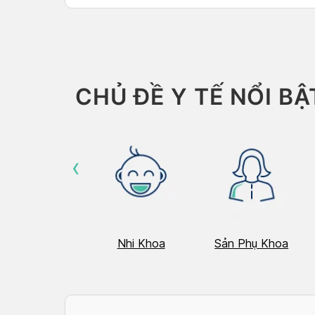
Than
conse
peopl
CHỦ ĐỀ Y TẾ NỔI BẬ
‹
Hô Hấp
Nhi Khoa
Sản Phụ Khoa