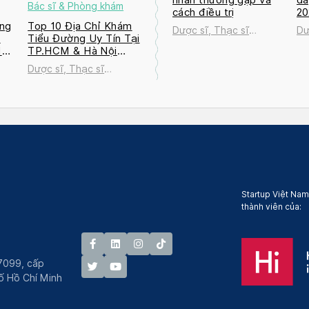
Bác sĩ & Phòng khám
cách điều trị
2
ng
Top 10 Địa Chỉ Khám
Dược sĩ, Thạc sĩ
Dư
a
Tiểu Đường Uy Tín Tại
Nguyễn Thị Thanh Tú
Ng
M
TP.HCM & Hà Nội
2026
Dược sĩ, Thạc sĩ
ú
Nguyễn Thị Thanh Tú
Startup Việt Nam
thành viên của:
7099, cấp
́ Hồ Chí Minh