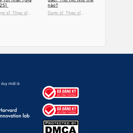
025]
nào?
ợc sĩ, Thạc sĩ
Dược sĩ, Thạc sĩ
uyễn Thị Thanh Tú
Nguyễn Thị Thanh Tú
 duy nhất là