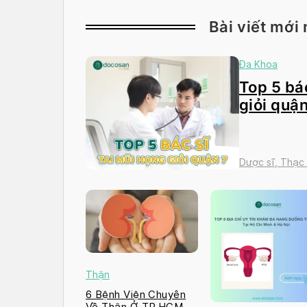
Bài viết mới 
Đa Khoa
Top 5 bác
giỏi quận
Dược sĩ, Thạc
Thận
6 Bệnh Viện Chuyên
Về Thận Ở TP.HCM