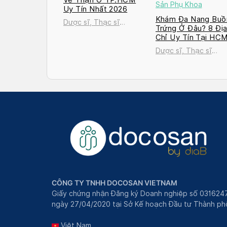
Sản Phụ Khoa
Uy Tín Nhất 2026
Khám Đa Nang Buồ
Dược sĩ, Thạc sĩ
Trứng Ở Đâu? 8 Đị
Nguyễn Thị Thanh Tú
Chỉ Uy Tín Tại HC
và Hà Nội 2026
Dược sĩ, Thạc sĩ
Nguyễn Thị Thanh T
CÔNG TY TNHH DOCOSAN VIETNAM
Giấy chứng nhận Đăng ký Doanh nghiệp số 031624
ngày 27/04/2020 tại Sở Kế hoạch Đầu tư Thành phô
Việt Nam