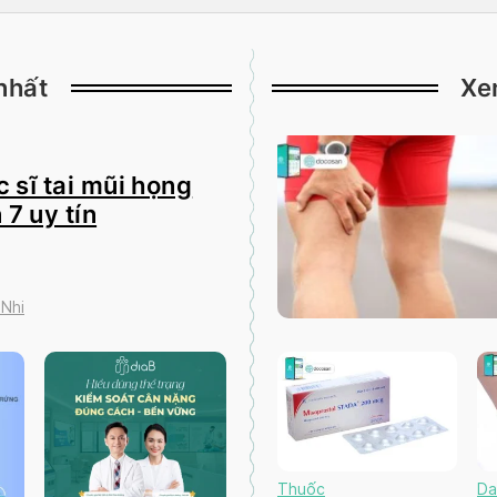
nhất
Xe
 sĩ tai mũi họng
 7 uy tín
 Nhi
Thuốc
Da