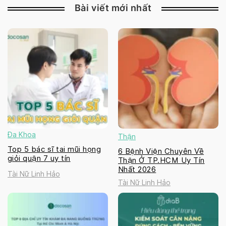
Bài viết mới nhất
Đa Khoa
Thận
Top 5 bác sĩ tai mũi họng
6 Bệnh Viện Chuyên Về
giỏi quận 7 uy tín
Thận Ở TP.HCM Uy Tín
Nhất 2026
Tài Nữ Linh Hảo
Tài Nữ Linh Hảo