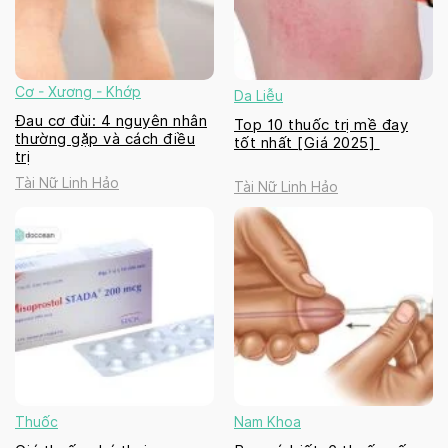
Cơ - Xương - Khớp
Da Liễu
Đau cơ đùi: 4 nguyên nhân
Top 10 thuốc trị mề đay
thường gặp và cách điều
tốt nhất [Giá 2025]
trị
Tài Nữ Linh Hảo
Tài Nữ Linh Hảo
Thuốc
Nam Khoa