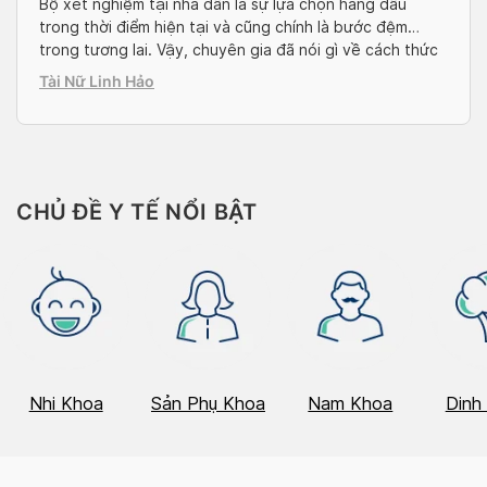
Bộ xét nghiệm tại nhà dần là sự lựa chọn hàng đầu
trong thời điểm hiện tại và cũng chính là bước đệm
trong tương lai. Vậy, chuyên gia đã nói gì về cách thức
thực hiện và mức độ chính xác của bộ kiểm tra sức khỏe
Tài Nữ Linh Hảo
này. Cùng Docosan làm rõ trong bài […]
CHỦ ĐỀ Y TẾ NỔI BẬT
Nhi Khoa
Sản Phụ Khoa
Nam Khoa
Dinh