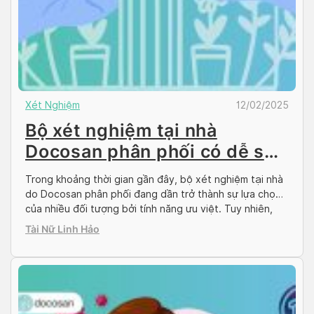
Xét Nghiệm
12/02/2025
Bộ xét nghiệm tại nhà
Docosan phân phối có dễ sử
dụng không?
Trong khoảng thời gian gần đây, bộ xét nghiệm tại nhà
do Docosan phân phối đang dần trở thành sự lựa chọn
của nhiều đối tượng bởi tính năng ưu việt. Tuy nhiên,
trên thực tế liệu bộ xét nghiệm này có dễ sử dụng, kết
Tài Nữ Linh Hảo
quả kiểm tra có chính xác không? Tất cả thắc […]