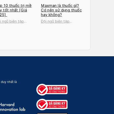
p 10 thuốc trị mề
Maxman là thuốc gì?
y tốt nhất [Giá
Có nên sử dụng thuốc
025]
hay không?
i ngũ biên tập
Đội ngũ biên tập
cosan
Docosan
 duy nhất là