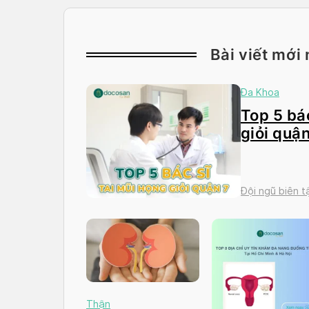
Bài viết mới 
Đa Khoa
Top 5 bác
giỏi quận
Đội ngũ biên 
Thận