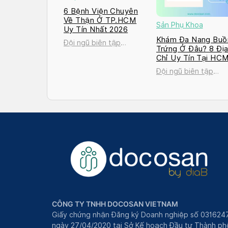
6 Bệnh Viện Chuyên
Về Thận Ở TP.HCM
Sản Phụ Khoa
Uy Tín Nhất 2026
Khám Đa Nang Buồ
Đội ngũ biên tập
Trứng Ở Đâu? 8 Đị
Docosan
Chỉ Uy Tín Tại HC
và Hà Nội 2026
Đội ngũ biên tập
Docosan
CÔNG TY TNHH DOCOSAN VIETNAM
Giấy chứng nhận Đăng ký Doanh nghiệp số 031624
ngày 27/04/2020 tại Sở Kế hoạch Đầu tư Thành phô