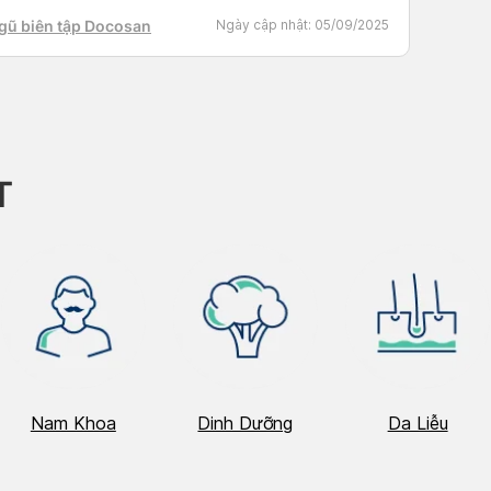
trạng mất ngủ là vô cùng cần thiết để đảm bảo sức
gũ biên tập Docosan
Ngày cập nhật:
05/09/2025
cho cả mẹ và […]
T
Nam Khoa
Dinh Dưỡng
Da Liễu