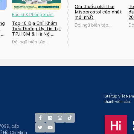
Giá thuốc phá thai
To
Misoprostol cập nhật
đa
Bác sĩ & Phòng khám
mới nhất
2
ng
Top 10 Địa Chỉ Khám
Đội ngũ biên tập
Độ
a
Tiểu Đường Uy Tín Tại
Docosan
Do
M
TP.HCM & Hà Nội
2026
Đội ngũ biên tập
Docosan
Startup Việt Nam
thành viên của:
7099, cấp
́ Hồ Chí Minh