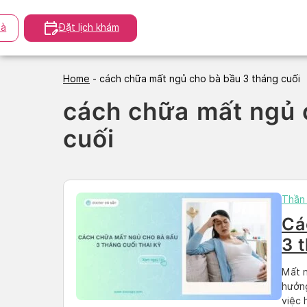
Skip
to
à
Đặt lịch khám
content
Home
-
cách chữa mất ngủ cho bà bầu 3 tháng cuối
cách chữa mất ngủ 
cuối
Thần 
Cá
3 
hi
Mất n
hưởng
việc 