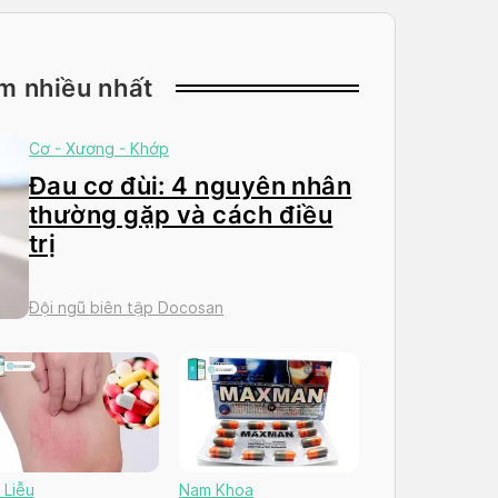
m nhiều nhất
Cơ - Xương - Khớp
Đau cơ đùi: 4 nguyên nhân
thường gặp và cách điều
trị
Đội ngũ biên tập Docosan
 Liễu
Nam Khoa