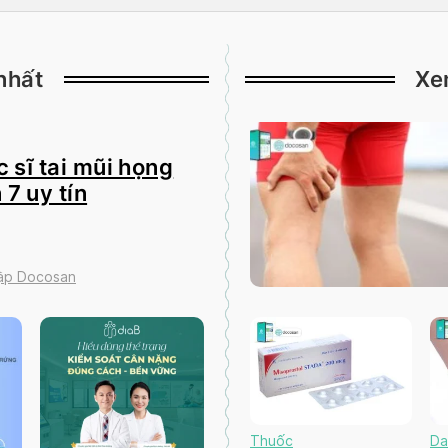
nhất
Xe
 sĩ tai mũi họng
 7 uy tín
tập Docosan
Thuốc
Da