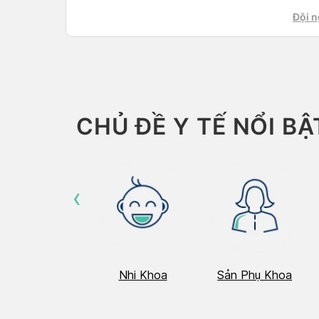
tình 
Đội n
khỏe 
CHỦ ĐỀ Y TẾ NỔI BẬ
‹
Hô Hấp
Nhi Khoa
Sản Phụ Khoa