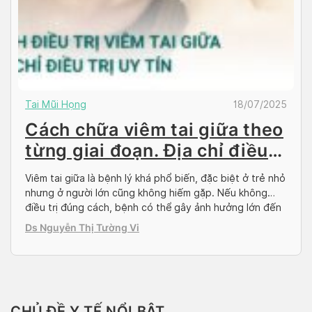
Tai Mũi Họng
18/07/2025
Cách chữa viêm tai giữa theo
từng giai đoạn. Địa chỉ điều
trị uy tín
Viêm tai giữa là bệnh lý khá phổ biến, đặc biệt ở trẻ nhỏ
nhưng ở người lớn cũng không hiếm gặp. Nếu không
điều trị đúng cách, bệnh có thể gây ảnh hưởng lớn đến
sức khỏe tổng thể và thính lực. Trong bài viết này, hãy
Ds Nguyễn Thị Tường Vi
cùng Docosan tìm hiểu những cách chữa […]
CHỦ ĐỀ Y TẾ NỔI BẬT