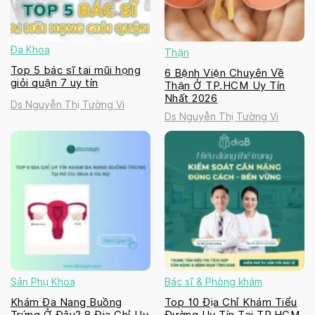
Đa Khoa
Thận
Top 5 bác sĩ tai mũi họng
6 Bệnh Viện Chuyên Về
giỏi quận 7 uy tín
Thận Ở TP.HCM Uy Tín
Nhất 2026
Ds Nguyễn Thị Tường Vi
Ds Nguyễn Thị Tường Vi
Sản Phụ Khoa
Bác sĩ & Phòng khám
Khám Đa Nang Buồng
Top 10 Địa Chỉ Khám Tiểu
Trứng Ở Đâu? 8 Địa Chỉ Uy
Đường Uy Tín Tại TP.HCM