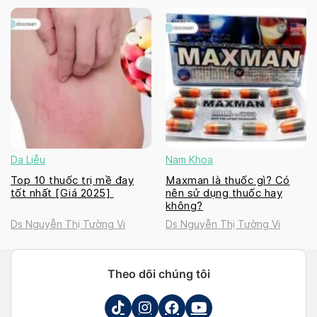
Da Liễu
Nam Khoa
Top 10 thuốc trị mề đay
Maxman là thuốc gì? Có
tốt nhất [Giá 2025]
nên sử dụng thuốc hay
không?
Ds Nguyễn Thị Tường Vi
Ds Nguyễn Thị Tường Vi
Theo dõi chúng tôi