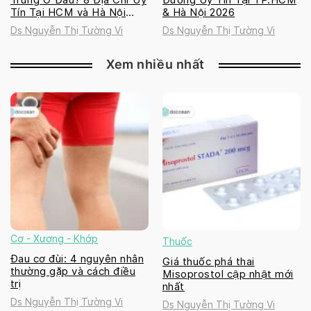
Tín Tại HCM và Hà Nội
& Hà Nội 2026
2026
Ds Nguyễn Thị Tường Vi
Ds Nguyễn Thị Tường Vi
Xem nhiều nhất
Cơ - Xương - Khớp
Thuốc
Đau cơ đùi: 4 nguyên nhân
Giá thuốc phá thai
thường gặp và cách điều
Misoprostol cập nhật mới
trị
nhất
Ds Nguyễn Thị Tường Vi
Ds Nguyễn Thị Tường Vi