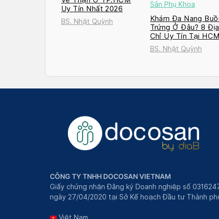
Sản Phụ Khoa
Uy Tín Nhất 2026
Khám Đa Nang Buồ
BS. Nhật Quỳnh
Trứng Ở Đâu? 8 Đị
Chỉ Uy Tín Tại HC
và Hà Nội 2026
BS. Nhật Quỳnh
CÔNG TY TNHH DOCOSAN VIETNAM
Giấy chứng nhận Đăng ký Doanh nghiệp số 031624
ngày 27/04/2020 tại Sở Kế hoạch Đầu tư Thành phô
Việt Nam