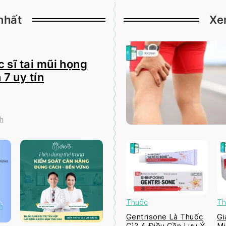
nhất
Xe
 sĩ tai mũi họng
 7 uy tín
h
Thuốc
Th
Gentrisone Là Thuốc
Gi
Gì? 4 Điều Cần Lưu Ý
Mi