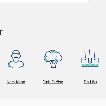
T
Nam Khoa
Dinh Dưỡng
Da Liễu