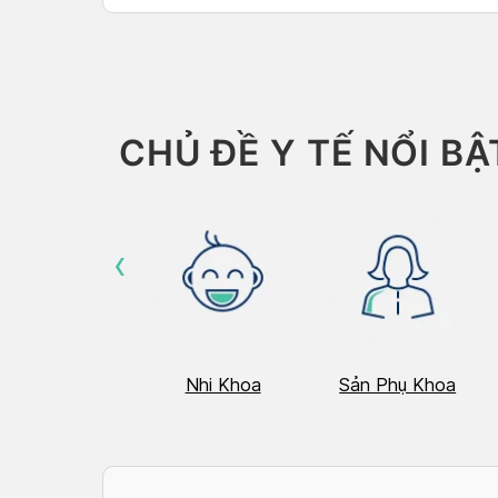
CHỦ ĐỀ Y TẾ NỔI BẬ
‹
Hô Hấp
Nhi Khoa
Sản Phụ Khoa