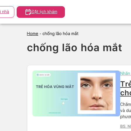
Skip
to
i nhà
Đặt lịch khám
content
Home
-
chống lão hóa mắt
chống lão hóa mắt
Nhãn
Tr
ch
Chăm 
và du
phươn
BS. 