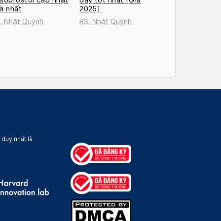
i nhất
2025]
. Nhật Quỳnh
BS. Nhật Quỳnh
 duy nhất là