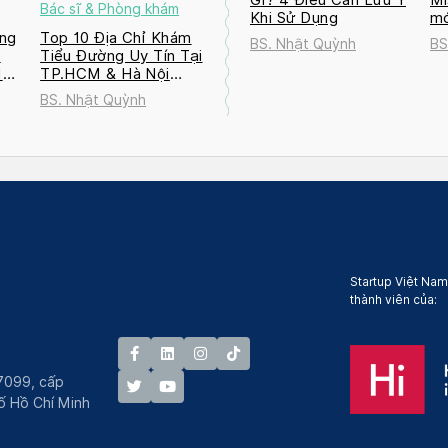
Bác sĩ & Phòng khám
Khi Sử Dụng
mớ
ng
Top 10 Địa Chỉ Khám
BS. Nhật Quỳnh
BS
a
Tiểu Đường Uy Tín Tại
M
TP.HCM & Hà Nội
2026
BS. Nhật Quỳnh
Startup Việt Nam
thành viên của:
7099, cấp
́ Hồ Chí Minh