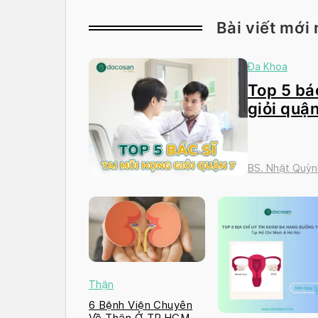
Bài viết mới 
Đa Khoa
Top 5 bác
giỏi quận
BS. Nhật Quỳn
Thận
6 Bệnh Viện Chuyên
Về Thận Ở TP.HCM