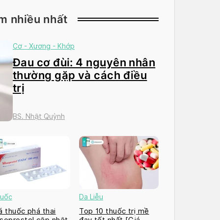
m nhiều nhất
Cơ - Xương - Khớp
Đau cơ đùi: 4 nguyên nhân
thường gặp và cách điều
trị
BS. Nhật Quỳnh
uốc
Da Liễu
á thuốc phá thai
Top 10 thuốc trị mề
soprostol cập nhật
đay tốt nhất [Giá