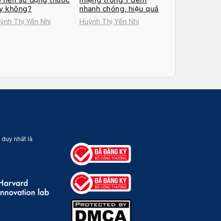
y không?
nhanh chóng, hiệu quả
ỳnh Thị Yến Nhi
Huỳnh Thị Yến Nhi
 duy nhất là