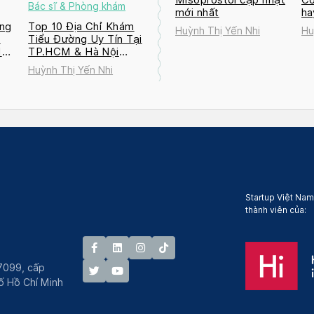
Bác sĩ & Phòng khám
mới nhất
ha
ng
Top 10 Địa Chỉ Khám
Huỳnh Thị Yến Nhi
Hu
a
Tiểu Đường Uy Tín Tại
M
TP.HCM & Hà Nội
2026
Huỳnh Thị Yến Nhi
Startup Việt Nam
thành viên của:
7099, cấp
́ Hồ Chí Minh