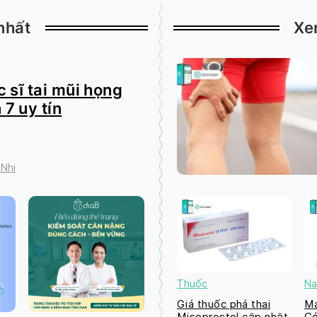
nhất
Xe
 sĩ tai mũi họng
 7 uy tín
 Nhi
Thuốc
Na
Giá thuốc phá thai
Ma
Misoprostol cập nhật
Có