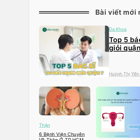
Bài viết mới 
Đa Khoa
Top 5 bác
giỏi quận
Huỳnh Thị Yến
Thận
6 Bệnh Viện Chuyên
Về Thận Ở TP.HCM