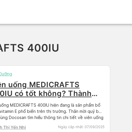
AFTS 400IU
 Dưỡng
ên uống MEDICRAFTS
0IU có tốt không? Thành
ần, công dụng và giá bán
 uống MEDICRAFTS 400IU hiện đang là sản phẩm bổ
vitamin E phổ biến trên thị trường. Thân mời quý bạn
ùng Docosan tìm hiểu thông tin chi tiết về viên uống
RAFTS, thành phần, công dụng và giá bán qua bài
 Thị Yến Nhi
Ngày cập nhật:
07/09/2025
dưới đây. MEDICRAFTS 400IU là gì? Thành phần của