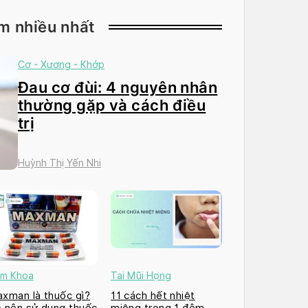
m nhiều nhất
Cơ - Xương - Khớp
Đau cơ đùi: 4 nguyên nhân
thường gặp và cách điều
trị
Huỳnh Thị Yến Nhi
m Khoa
Tai Mũi Họng
xman là thuốc gì?
11 cách hết nhiệt
 nên sử dụng thuốc
miệng trong 1 đêm