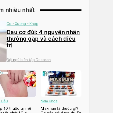
m nhiều nhất
Cơ - Xương - Khớp
Đau cơ đùi: 4 nguyên nhân
thường gặp và cách điều
trị
Đội ngũ biên tập Docosan
 Liễu
Nam Khoa
p 10 thuốc trị mề
Maxman là thuốc gì?
y tốt nhất [Giá
Có nên sử dụng thuốc