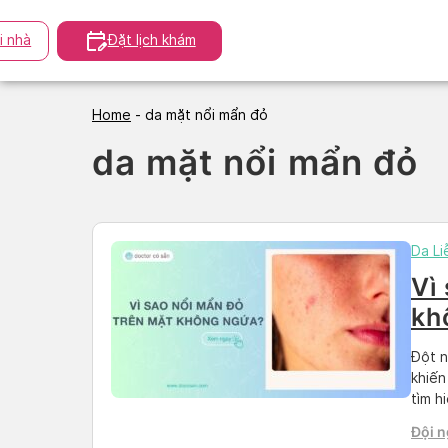
Skip
to
i nhà
Đặt lịch khám
content
Home
-
da mặt nổi mẩn đỏ
da mặt nổi mẩn đỏ
Da Li
Vì
kh
kh
Đột n
khiến
tìm h
đỏ tr
Đội n
nhân 