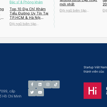
Bác sĩ & Phòng khám
mới nhất
2
ng
Top 10 Địa Chỉ Khám
Đội ngũ biên tập
Độ
a
Tiểu Đường Uy Tín Tại
Docosan
Do
M
TP.HCM & Hà Nội
2026
Đội ngũ biên tập
Docosan
Startup Việt Nam
thành viên của:
7099, cấp
́ Hồ Chí Minh