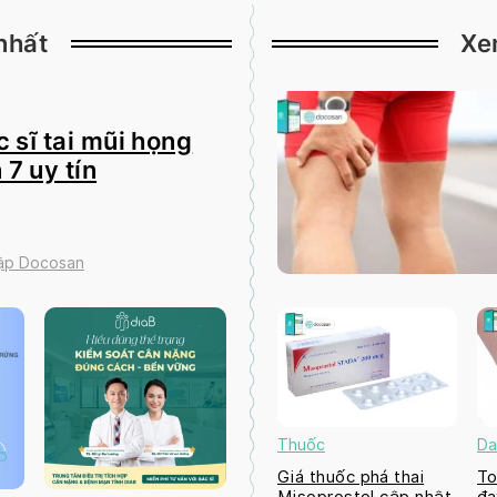
nhất
Xe
 sĩ tai mũi họng
 7 uy tín
tập Docosan
Thuốc
Da
Giá thuốc phá thai
To
Misoprostol cập nhật
đa