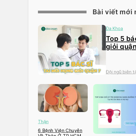
Bài viết mới 
Đa Khoa
Top 5 bác
giỏi quận
Đội ngũ biên 
Thận
6 Bệnh Viện Chuyên
Về Thận Ở TP.HCM