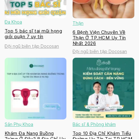
Đa Khoa
Thận
Top 5 bác sĩ tai mũi họng
6 Bệnh Viện Chuyên Về
giỏi quận 7 uy tín
Thận Ở TP.HCM Uy Tín
Nhất 2026
Đội ngũ biên tập Docosan
Đội ngũ biên tập Docosan
Sản Phụ Khoa
Bác sĩ & Phòng khám
Khám Đa Nang Buồng
Top 10 Địa Chỉ Khám Tiểu
Trứng Ở Đâu? 8 Địa Chỉ Uy
Đường Uy Tín Tại TP.HCM