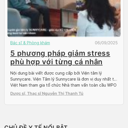
Bác sĩ & Phòng khám
06/09/2025
5 phương pháp giảm stress
phù hợp với từng cá nhân
Nội dung bài viết được cung cấp bởi Viện tâm lý
Sunnycare. Viện Tâm lý Sunnycare là đơn vị duy nhất tại
Việt Nam tham gia tổ chức Nhà tham vấn toàn cầu WPO
chuyên sâu bằng nhiều ngôn ngữ như Anh, Việt,
Dược sĩ, Thạc sĩ Nguyễn Thị Thanh Tú
Ukraine.
CHỦ ĐỀ Y TẾ NỔI BẬT