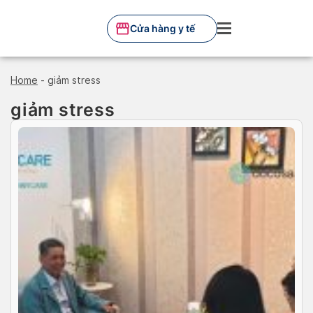
Skip
to
Cửa hàng y tế
content
Home
-
giảm stress
giảm stress