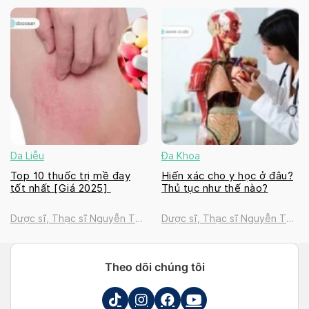
Thanh Tú
Thanh Tú
Da Liễu
Đa Khoa
Top 10 thuốc trị mề đay
Hiến xác cho y học ở đâu?
tốt nhất [Giá 2025]
Thủ tục như thế nào?
Dược sĩ, Thạc sĩ Nguyễn Thị
Dược sĩ, Thạc sĩ Nguyễn Thị
Thanh Tú
Thanh Tú
Theo dõi chúng tôi