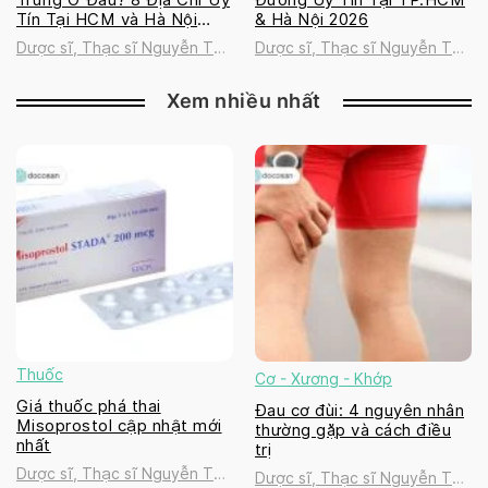
Tín Tại HCM và Hà Nội
& Hà Nội 2026
2026
Dược sĩ, Thạc sĩ Nguyễn Thị
Dược sĩ, Thạc sĩ Nguyễn Thị
Thanh Tú
Thanh Tú
Xem nhiều nhất
Thuốc
Cơ - Xương - Khớp
Giá thuốc phá thai
Đau cơ đùi: 4 nguyên nhân
Misoprostol cập nhật mới
thường gặp và cách điều
nhất
trị
Dược sĩ, Thạc sĩ Nguyễn Thị
Dược sĩ, Thạc sĩ Nguyễn Thị