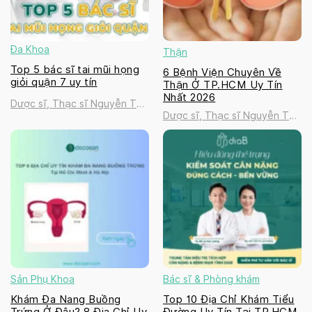
Đa Khoa
Thận
Top 5 bác sĩ tai mũi họng
6 Bệnh Viện Chuyên Về
giỏi quận 7 uy tín
Thận Ở TP.HCM Uy Tín
Nhất 2026
Dược sĩ, Thạc sĩ Nguyễn Thị
Dược sĩ, Thạc sĩ Nguyễn Thị
Thanh Tú
Thanh Tú
Sản Phụ Khoa
Bác sĩ & Phòng khám
Khám Đa Nang Buồng
Top 10 Địa Chỉ Khám Tiểu
Trứng Ở Đâu? 8 Địa Chỉ Uy
Đường Uy Tín Tại TP.HCM