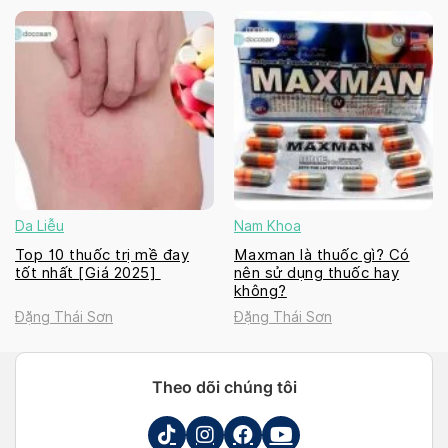
Da Liễu
Nam Khoa
Top 10 thuốc trị mề đay
Maxman là thuốc gì? Có
tốt nhất [Giá 2025]
nên sử dụng thuốc hay
không?
Đặng Thái Sơn
Đặng Thái Sơn
Theo dõi chúng tôi