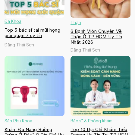
Đa Khoa
Thận
Top 5 bác sĩ tai mũi họng
6 Bệnh Viện Chuyên Về
giỏi quận 7 uy tín
Thận Ở TP.HCM Uy Tín
Nhất 2026
Đặng Thái Sơn
Đặng Thái Sơn
Sản Phụ Khoa
Bác sĩ & Phòng khám
Khám Đa Nang Buồng
Top 10 Địa Chỉ Khám Tiểu
Trứng Ở Đâu? 8 Địa Chỉ Uy
Đường Uy Tín Tại TP.HCM