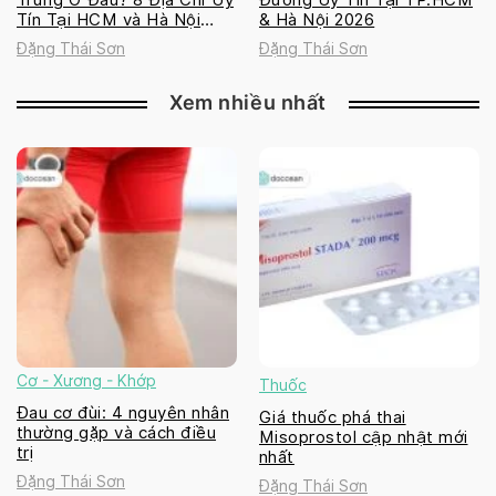
Tín Tại HCM và Hà Nội
& Hà Nội 2026
2026
Đặng Thái Sơn
Đặng Thái Sơn
Xem nhiều nhất
Cơ - Xương - Khớp
Thuốc
Đau cơ đùi: 4 nguyên nhân
Giá thuốc phá thai
thường gặp và cách điều
Misoprostol cập nhật mới
trị
nhất
Đặng Thái Sơn
Đặng Thái Sơn