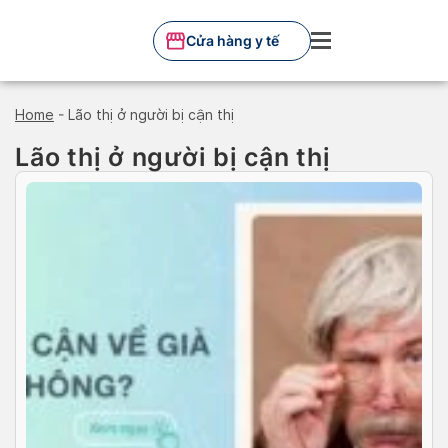
Skip
to
Cửa hàng y tế
content
Home
-
Lão thị ở người bị cận thị
Lão thị ở người bị cận thị