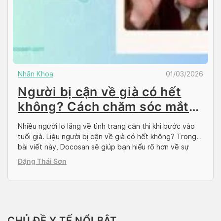
Nhãn Khoa
01/03/2026
Người bị cận về già có hết
không? Cách chăm sóc mắt
người lớn tuổi
Nhiều người lo lắng về tình trạng cận thị khi bước vào
tuổi già. Liệu người bị cận về già có hết không? Trong
bài viết này, Docosan sẽ giúp bạn hiểu rõ hơn về sự
thay đổi thị lực ở người cao tuổi bị cận thị, cũng như
Đặng Thái Sơn
những biện pháp chăm sóc mắt […]
CHỦ ĐỀ Y TẾ NỔI BẬT