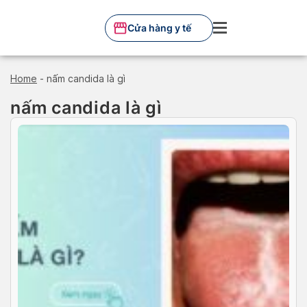
Skip
to
Cửa hàng y tế
content
Home
-
nấm candida là gì
nấm candida là gì