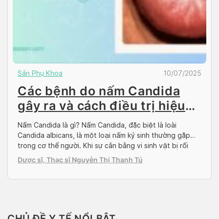
Sản Phụ Khoa
10/07/2025
Các bệnh do nấm Candida
gây ra và cách điều trị hiệu
quả
Nấm Candida là gì? Nấm Candida, đặc biệt là loài
Candida albicans, là một loại nấm ký sinh thường gặp
trong cơ thể người. Khi sự cân bằng vi sinh vật bị rối
loạn, loài nấm này có thể phát triển quá mức gây ra
Dược sĩ, Thạc sĩ Nguyễn Thị Thanh Tú
nhiều vấn đề sức khỏe. Bài viết này sẽ giúp […]
CHỦ ĐỀ Y TẾ NỔI BẬT