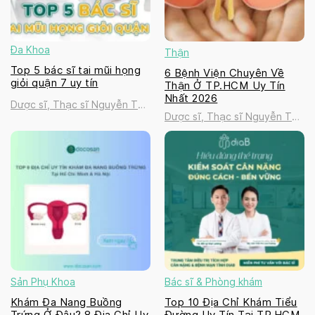
Đa Khoa
Thận
Top 5 bác sĩ tai mũi họng
6 Bệnh Viện Chuyên Về
giỏi quận 7 uy tín
Thận Ở TP.HCM Uy Tín
Nhất 2026
Dược sĩ, Thạc sĩ Nguyễn Thị
Dược sĩ, Thạc sĩ Nguyễn Thị
Thanh Tú
Thanh Tú
Sản Phụ Khoa
Bác sĩ & Phòng khám
Khám Đa Nang Buồng
Top 10 Địa Chỉ Khám Tiểu
Trứng Ở Đâu? 8 Địa Chỉ Uy
Đường Uy Tín Tại TP.HCM