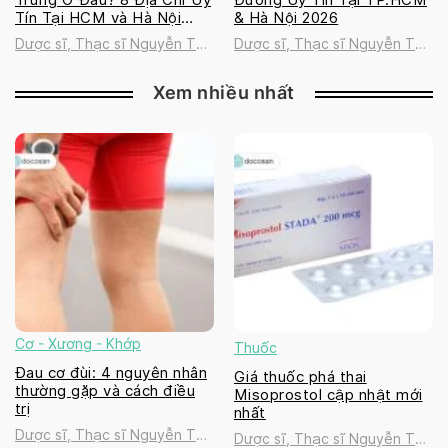
Tín Tại HCM và Hà Nội
& Hà Nội 2026
2026
Dược sĩ, Thạc sĩ Nguyễn Thị
Dược sĩ, Thạc sĩ Nguyễn Thị
Thanh Tú
Thanh Tú
Xem nhiều nhất
Cơ - Xương - Khớp
Thuốc
Đau cơ đùi: 4 nguyên nhân
Giá thuốc phá thai
thường gặp và cách điều
Misoprostol cập nhật mới
trị
nhất
Dược sĩ, Thạc sĩ Nguyễn Thị
Dược sĩ, Thạc sĩ Nguyễn Thị