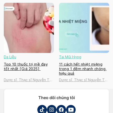
Thanh Tú
Thanh Tú
Da Liễu
Tai Mũi Họng
Top 10 thuốc trị mề đay
11 cách hết nhiệt miệng
tốt nhất [Giá 2025]
trong 1 đêm nhanh chóng,
hiệu quả
Dược sĩ, Thạc sĩ Nguyễn Thị
Dược sĩ, Thạc sĩ Nguyễn Thị
Thanh Tú
Thanh Tú
Theo dõi chúng tôi