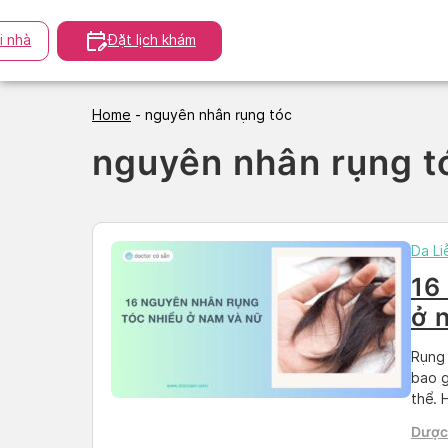
Skip
to
i nhà
Đặt lịch khám
content
Home
-
nguyên nhân rụng tóc
nguyên nhân rụng t
Da Li
16
ở 
qu
Rụng 
bao g
thể. 
rụng 
Dược 
Giới 