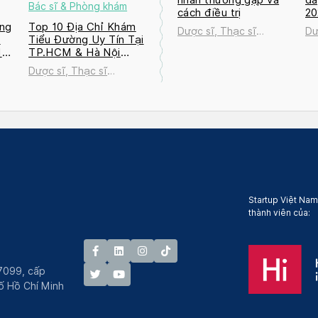
Bác sĩ & Phòng khám
cách điều trị
2
ng
Top 10 Địa Chỉ Khám
Dược sĩ, Thạc sĩ
Dư
a
Tiểu Đường Uy Tín Tại
Nguyễn Thị Thanh Tú
Ng
M
TP.HCM & Hà Nội
2026
Dược sĩ, Thạc sĩ
ú
Nguyễn Thị Thanh Tú
Startup Việt Nam
thành viên của:
7099, cấp
́ Hồ Chí Minh