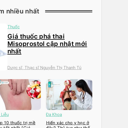
m nhiều nhất
Thuốc
Giá thuốc phá thai
Misoprostol cập nhật mới
nhất
Dược sĩ, Thạc sĩ Nguyễn Thị Thanh Tú
 Liễu
Đa Khoa
p 10 thuốc trị mề
Hiến xác cho y học ở
y tốt nhất [Giá
đâu? Thủ tục như thế