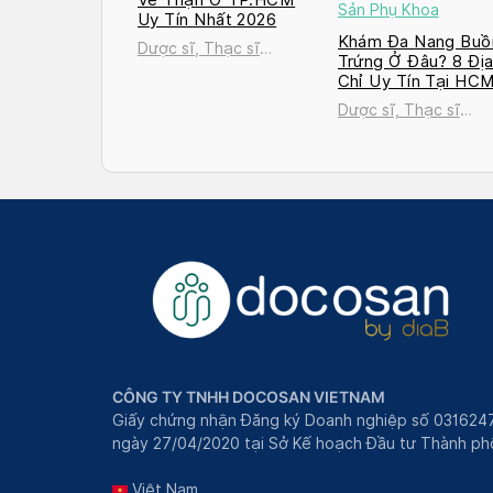
Sản Phụ Khoa
Uy Tín Nhất 2026
Khám Đa Nang Buồ
Dược sĩ, Thạc sĩ
Trứng Ở Đâu? 8 Đị
Nguyễn Thị Thanh Tú
Chỉ Uy Tín Tại HC
và Hà Nội 2026
Dược sĩ, Thạc sĩ
Nguyễn Thị Thanh T
CÔNG TY TNHH DOCOSAN VIETNAM
Giấy chứng nhận Đăng ký Doanh nghiệp số 031624
ngày 27/04/2020 tại Sở Kế hoạch Đầu tư Thành phô
Việt Nam