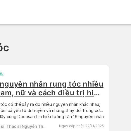
óc
ễu
 nguyên nhân rụng tóc nhiều
nam, nữ và cách điều trị hiệu
ả
tóc có thể xảy ra do nhiều nguyên nhân khác nhau,
ồm cả yếu tố di truyền và những thay đổi trong cơ
Hãy cùng Docosan tìm hiểu tường tận 16 nguyên nhân
và cách điều trị hiệu quả qua bài viết dưới đây nhé!
sĩ, Thạc sĩ Nguyễn Thị
Ngày cập nhật:
22/11/2025
thiệu về rụng tóc Rụng […]