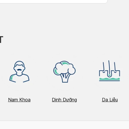
h Tú
T
Nam Khoa
Dinh Dưỡng
Da Liễu