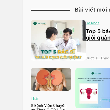
Bài viết mới 
Đa Khoa
Top 5 bác
giỏi quận
Dược sĩ, Thạc
Thận
6 Bệnh Viện Chuyên
Về Thận Ở TP.HCM