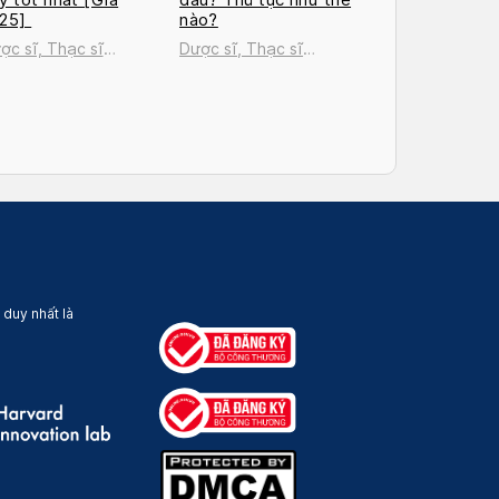
025]
nào?
ợc sĩ, Thạc sĩ
Dược sĩ, Thạc sĩ
uyễn Thị Thanh Tú
Nguyễn Thị Thanh Tú
 duy nhất là