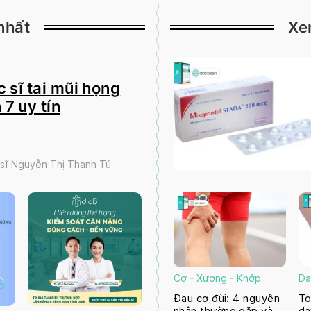
nhất
Xe
 sĩ tai mũi họng
 7 uy tín
 sĩ Nguyễn Thị Thanh Tú
Cơ - Xương - Khớp
Da
Đau cơ đùi: 4 nguyên
To
nhân thường gặp và
đa