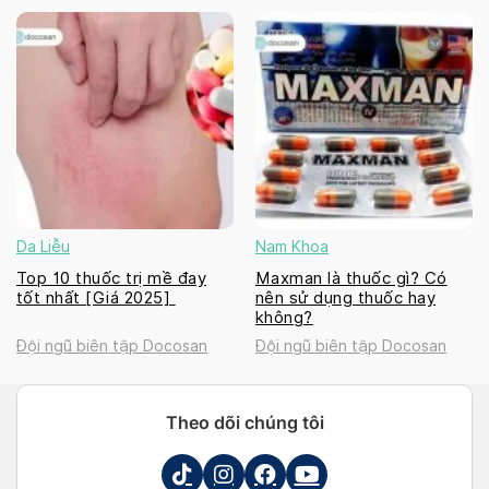
Da Liễu
Nam Khoa
Top 10 thuốc trị mề đay
Maxman là thuốc gì? Có
tốt nhất [Giá 2025]
nên sử dụng thuốc hay
không?
Đội ngũ biên tập Docosan
Đội ngũ biên tập Docosan
Theo dõi chúng tôi