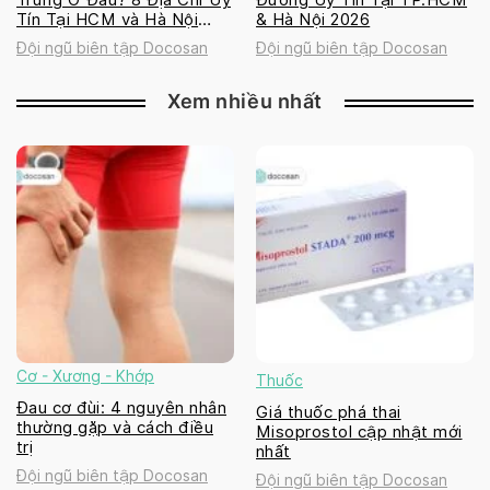
Tín Tại HCM và Hà Nội
& Hà Nội 2026
2026
Đội ngũ biên tập Docosan
Đội ngũ biên tập Docosan
Xem nhiều nhất
Cơ - Xương - Khớp
Thuốc
Đau cơ đùi: 4 nguyên nhân
Giá thuốc phá thai
thường gặp và cách điều
Misoprostol cập nhật mới
trị
nhất
Đội ngũ biên tập Docosan
Đội ngũ biên tập Docosan