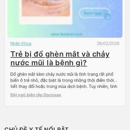
Nhãn Khoa
28/02/2026
Trẻ bị đổ ghèn mắt và chảy
nước mũi là bệnh gì?
Đổ ghèn mắt kèm chảy nước mũi là tình trạng rất phổ
biến ở trẻ nhỏ, đặc biệt là trong những thời điểm thời
tiết thay đổi hoặc trong mùa dịch bệnh. Tuy nhiên, tình
trạng này không phải lúc nào cũng vô hại và có thể là
Đội ngũ biên tập Docosan
dấu hiệu của một số bệnh lý […]
CHỦ ĐỀ Y TẾ NỔI BẬT