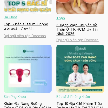
Đa Khoa
Thận
Top 5 bác sĩ tai mũi họng
6 Bệnh Viện Chuyên Về
giỏi quận 7 uy tín
Thận Ở TP.HCM Uy Tín
Nhất 2026
Đội ngũ biên tập Docosan
Đội ngũ biên tập Docosan
Sản Phụ Khoa
Bác sĩ & Phòng khám
Khám Đa Nang Buồng
Top 10 Địa Chỉ Khám Tiểu
Trứng Ở Đâu? 8 Địa Chỉ Uy
Đường Uy Tín Tại TP.HCM