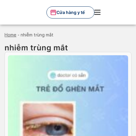
Skip
to
Cửa hàng y tế
content
Home
-
nhiễm trùng mắt
nhiễm trùng mắt