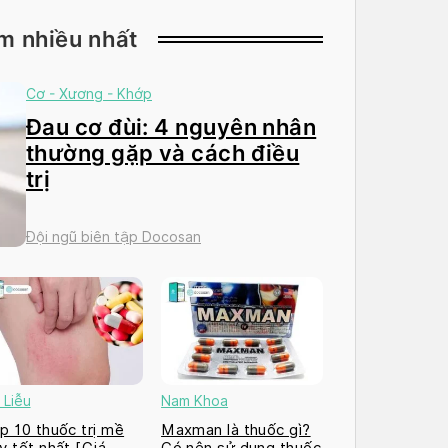
m nhiều nhất
Cơ - Xương - Khớp
Đau cơ đùi: 4 nguyên nhân
thường gặp và cách điều
trị
Đội ngũ biên tập Docosan
 Liễu
Nam Khoa
p 10 thuốc trị mề
Maxman là thuốc gì?
y tốt nhất [Giá
Có nên sử dụng thuốc