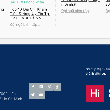
Bác sĩ & Phòng khám
mới nhất
2
ng
Top 10 Địa Chỉ Khám
Đội ngũ biên tập
Độ
a
Tiểu Đường Uy Tín Tại
Docosan
Do
M
TP.HCM & Hà Nội
2026
Đội ngũ biên tập
Docosan
Startup Việt Nam
thành viên của:
7099, cấp
́ Hồ Chí Minh