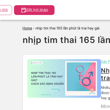
Skip
to
i nhà
Đặt lịch khám
content
Home
-
nhịp tim thai 165 lần phút là trai hay gái
nhịp tim thai 165 lần
Sản 
Nh
tr
ch
Nhiều
được 
hay g
mời q
Đội n
qua b