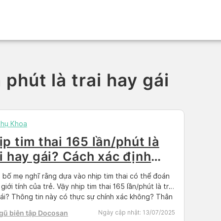
 phút là trai hay gái
Phụ Khoa
ịp tim thai 165 lần/phút là
ai hay gái? Cách xác định
uẩn
 bố mẹ nghĩ rằng dựa vào nhịp tim thai có thể đoán
giới tính của trẻ. Vậy nhịp tim thai 165 lần/phút là trai
ái? Thông tin này có thực sự chính xác không? Thân
uý bạn đọc cùng tìm hiểu thêm về nhịp tim thai nhi
gũ biên tập Docosan
Ngày cập nhật:
13/07/2025
ài viết này […]