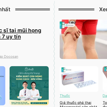
nhất
Xe
 sĩ tai mũi họng
 7 uy tín
tập Docosan
Thuốc
Da
Giá thuốc phá thai
To
Misoprostol cập nhật
đa