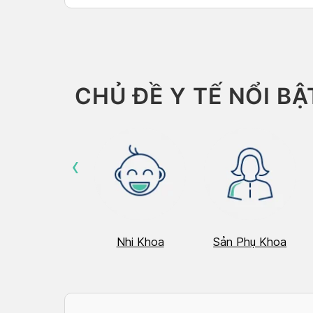
CHỦ ĐỀ Y TẾ NỔI BẬ
‹
Hô Hấp
Nhi Khoa
Sản Phụ Khoa