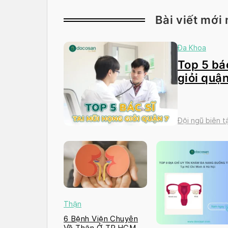
Bài viết mới 
Đa Khoa
Top 5 bác
giỏi quận
Đội ngũ biên 
Thận
6 Bệnh Viện Chuyên
Về Thận Ở TP.HCM