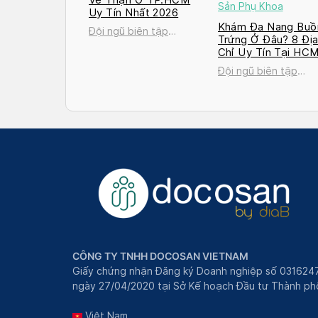
Sản Phụ Khoa
Uy Tín Nhất 2026
Khám Đa Nang Buồ
Đội ngũ biên tập
Trứng Ở Đâu? 8 Đị
Docosan
Chỉ Uy Tín Tại HC
và Hà Nội 2026
Đội ngũ biên tập
Docosan
CÔNG TY TNHH DOCOSAN VIETNAM
Giấy chứng nhận Đăng ký Doanh nghiệp số 031624
ngày 27/04/2020 tại Sở Kế hoạch Đầu tư Thành phô
Việt Nam