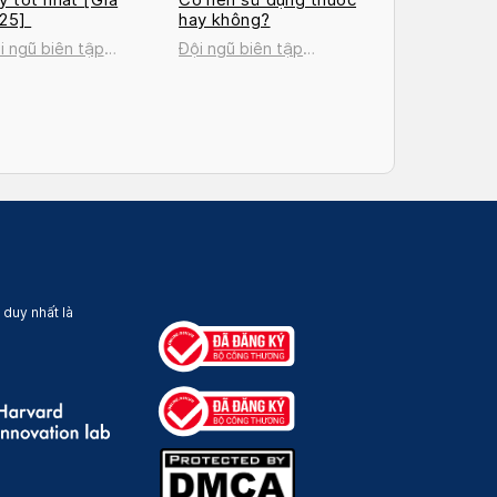
025]
hay không?
i ngũ biên tập
Đội ngũ biên tập
cosan
Docosan
 duy nhất là