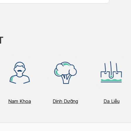
T
Nam Khoa
Dinh Dưỡng
Da Liễu