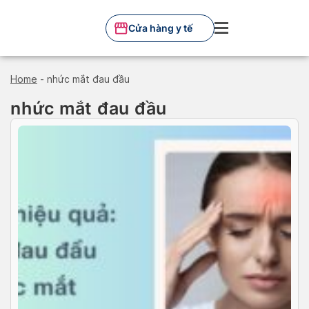
Skip
to
Cửa hàng y tế
content
Home
-
nhức mắt đau đầu
nhức mắt đau đầu