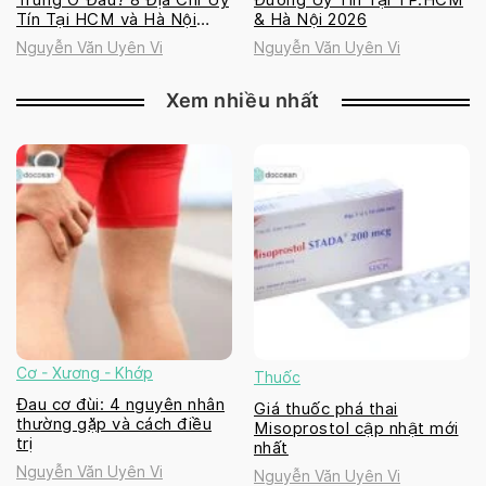
Tín Tại HCM và Hà Nội
& Hà Nội 2026
2026
Nguyễn Văn Uyên Vi
Nguyễn Văn Uyên Vi
Xem nhiều nhất
Cơ - Xương - Khớp
Thuốc
Đau cơ đùi: 4 nguyên nhân
Giá thuốc phá thai
thường gặp và cách điều
Misoprostol cập nhật mới
trị
nhất
Nguyễn Văn Uyên Vi
Nguyễn Văn Uyên Vi