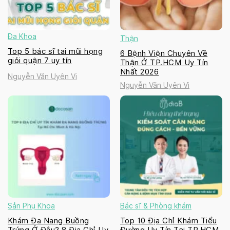
Đa Khoa
Thận
Top 5 bác sĩ tai mũi họng
6 Bệnh Viện Chuyên Về
giỏi quận 7 uy tín
Thận Ở TP.HCM Uy Tín
Nhất 2026
Nguyễn Văn Uyên Vi
Nguyễn Văn Uyên Vi
Sản Phụ Khoa
Bác sĩ & Phòng khám
Khám Đa Nang Buồng
Top 10 Địa Chỉ Khám Tiểu
Trứng Ở Đâu? 8 Địa Chỉ Uy
Đường Uy Tín Tại TP.HCM