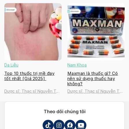
Thanh Tú
Thanh Tú
Da Liễu
Nam Khoa
Top 10 thuốc trị mề đay
Maxman là thuốc gì? Có
tốt nhất [Giá 2025]
nên sử dụng thuốc hay
không?
Dược sĩ, Thạc sĩ Nguyễn Thị
Dược sĩ, Thạc sĩ Nguyễn Thị
Thanh Tú
Thanh Tú
Theo dõi chúng tôi