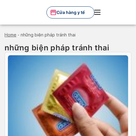
Skip
to
Cửa hàng y tế
content
Home
-
những biện pháp tránh thai
những biện pháp tránh thai