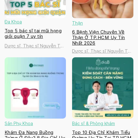
Đa Khoa
Thận
Top 5 bác sĩ tai mũi họng
6 Bệnh Viện Chuyên Về
giỏi quận 7 uy tín
Thận Ở TP.HCM Uy Tín
Nhất 2026
Dược sĩ, Thạc sĩ Nguyễn Thị
Dược sĩ, Thạc sĩ Nguyễn Thị
Thanh Tú
Thanh Tú
Sản Phụ Khoa
Bác sĩ & Phòng khám
Khám Đa Nang Buồng
Top 10 Địa Chỉ Khám Tiểu
Trứng Ở Đâu? 8 Địa Chỉ Uy
Đường Uy Tín Tại TP.HCM