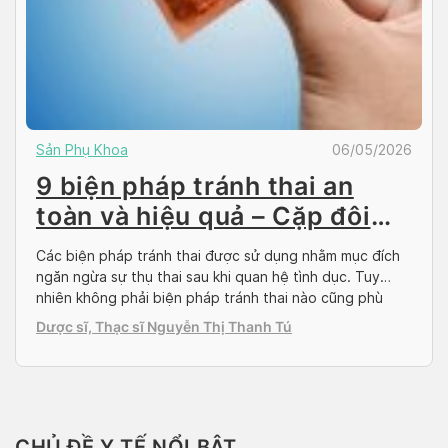
Sản Phụ Khoa
06/05/2026
9 biện pháp tránh thai an
toàn và hiệu quả – Cặp đôi
nên áp dụng
Các biện pháp tránh thai được sử dụng nhằm mục đích
ngăn ngừa sự thụ thai sau khi quan hệ tình dục. Tuy
nhiên không phải biện pháp tránh thai nào cũng phù
hợp với mọi người. Bài viết sau đây sẽ cung cấp những
Dược sĩ, Thạc sĩ Nguyễn Thị Thanh Tú
thông tin quan trọng cho bạn đọc về các biện […]
CHỦ ĐỀ Y TẾ NỔI BẬT