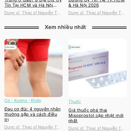
Tín Tại HCM và Hà Nội
& Hà Nội 2026
2026
Dược sĩ, Thạc sĩ Nguyễn Thị
Dược sĩ, Thạc sĩ Nguyễn Thị
Thanh Tú
Thanh Tú
Xem nhiều nhất
Cơ - Xương - Khớp
Thuốc
Đau cơ đùi: 4 nguyên nhân
Giá thuốc phá thai
thường gặp và cách điều
Misoprostol cập nhật mới
trị
nhất
Dược sĩ, Thạc sĩ Nguyễn Thị
Dược sĩ, Thạc sĩ Nguyễn Thị