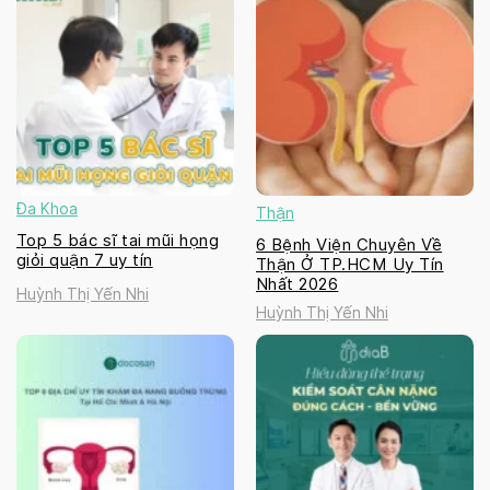
Đa Khoa
Thận
Top 5 bác sĩ tai mũi họng
6 Bệnh Viện Chuyên Về
giỏi quận 7 uy tín
Thận Ở TP.HCM Uy Tín
Nhất 2026
Huỳnh Thị Yến Nhi
Huỳnh Thị Yến Nhi