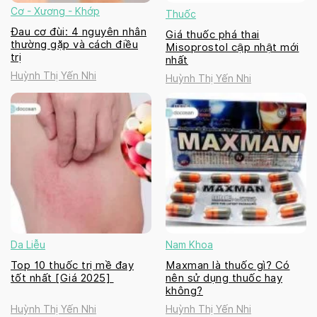
Cơ - Xương - Khớp
Thuốc
Đau cơ đùi: 4 nguyên nhân
Giá thuốc phá thai
thường gặp và cách điều
Misoprostol cập nhật mới
trị
nhất
Huỳnh Thị Yến Nhi
Huỳnh Thị Yến Nhi
Da Liễu
Nam Khoa
Top 10 thuốc trị mề đay
Maxman là thuốc gì? Có
tốt nhất [Giá 2025]
nên sử dụng thuốc hay
không?
Huỳnh Thị Yến Nhi
Huỳnh Thị Yến Nhi