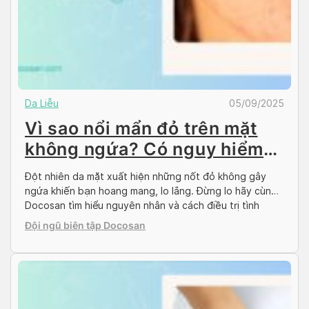
Da Liễu
05/09/2025
Vì sao nổi mẩn đỏ trên mặt
không ngứa? Có nguy hiểm
không? Cách xử lý
Đột nhiên da mặt xuất hiện những nốt đỏ không gây
ngứa khiến bạn hoang mang, lo lắng. Đừng lo hãy cùng
Docosan tìm hiểu nguyên nhân và cách điều trị tình
trạng nổi mẩn đỏ trên mặt không ngứa qua bài viết dưới
Đội ngũ biên tập Docosan
đây. Nguyên nhân khiến mặt nổi mẩn đỏ không ngứa Da
[…]