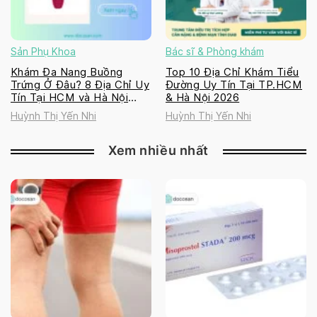
Sản Phụ Khoa
Bác sĩ & Phòng khám
Khám Đa Nang Buồng
Top 10 Địa Chỉ Khám Tiểu
Trứng Ở Đâu? 8 Địa Chỉ Uy
Đường Uy Tín Tại TP.HCM
Tín Tại HCM và Hà Nội
& Hà Nội 2026
2026
Huỳnh Thị Yến Nhi
Huỳnh Thị Yến Nhi
Xem nhiều nhất