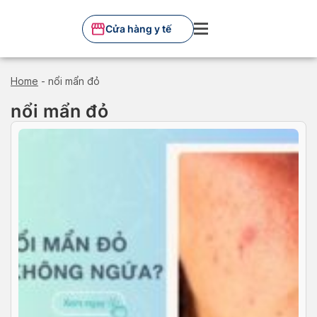
Skip
to
Cửa hàng y tế
content
Home
-
nổi mẩn đỏ
nổi mẩn đỏ