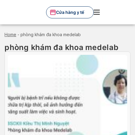
Skip
to
Cửa hàng y tế
content
Home
-
phòng khám đa khoa medelab
phòng khám đa khoa medelab