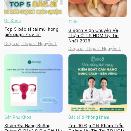
Đa Khoa
Thận
Top 5 bác sĩ tai mũi họng
6 Bệnh Viện Chuyên Về
giỏi quận 7 uy tín
Thận Ở TP.HCM Uy Tín
Nhất 2026
Dược sĩ, Thạc sĩ Nguyễn Thị
Dược sĩ, Thạc sĩ Nguyễn Thị
Thanh Tú
Thanh Tú
Sản Phụ Khoa
Bác sĩ & Phòng khám
Khám Đa Nang Buồng
Top 10 Địa Chỉ Khám Tiểu
Trứng Ở Đâu? 8 Địa Chỉ Uy
Đường Uy Tín Tại TP.HCM