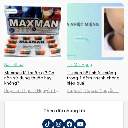
Thanh Tú
Thanh Tú
Nam Khoa
Tai Mũi Họng
Maxman là thuốc gì? Có
11 cách hết nhiệt miệng
nên sử dụng thuốc hay
trong 1 đêm nhanh chóng,
không?
hiệu quả
Dược sĩ, Thạc sĩ Nguyễn Thị
Dược sĩ, Thạc sĩ Nguyễn Thị
Thanh Tú
Thanh Tú
Theo dõi chúng tôi