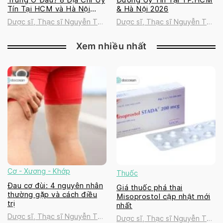
Tín Tại HCM và Hà Nội
& Hà Nội 2026
2026
Dược sĩ, Thạc sĩ Nguyễn Thị
Dược sĩ, Thạc sĩ Nguyễn Thị
Thanh Tú
Thanh Tú
Xem nhiều nhất
Cơ - Xương - Khớp
Thuốc
Đau cơ đùi: 4 nguyên nhân
Giá thuốc phá thai
thường gặp và cách điều
Misoprostol cập nhật mới
trị
nhất
Dược sĩ, Thạc sĩ Nguyễn Thị
Dược sĩ, Thạc sĩ Nguyễn Thị