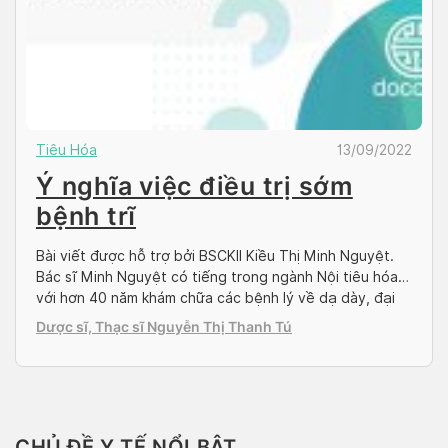
Tiêu Hóa
13/09/2022
Ý nghĩa việc điều trị sớm
bệnh trĩ
Bài viết được hỗ trợ bởi BSCKII Kiều Thị Minh Nguyệt.
Bác sĩ Minh Nguyệt có tiếng trong ngành Nội tiêu hóa
với hơn 40 năm khám chữa các bệnh lý về dạ dày, đại
tràng, trực tràng, … tại Hà Nội. Hiện nay, bác sĩ đang
Dược sĩ, Thạc sĩ Nguyễn Thị Thanh Tú
khám chữa bệnh tại Phòng khám đa khoa […]
CHỦ ĐỀ Y TẾ NỔI BẬT