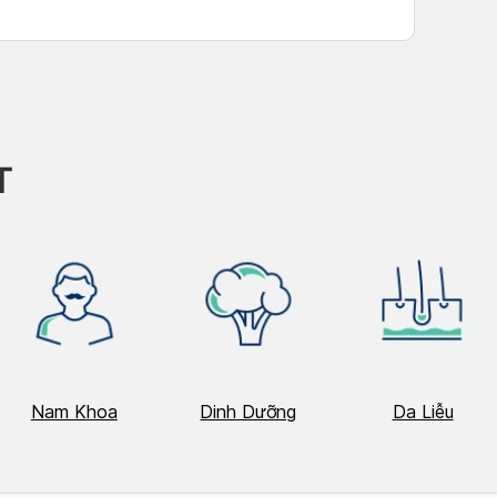
T
Nam Khoa
Dinh Dưỡng
Da Liễu