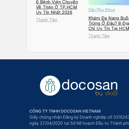
6 Bệnh Viện Chuyên
Về Thận Ở TP.HCM
Sản Phụ Khoa
Uy Tín Nhất 2026
Khám Đa Nang Buồ
Thanh Tâm
Trứng Ở Đâu? 8 Đị
Chỉ Uy Tín Tại HC
và Hà Nội 2026
Thanh Tâm
CÔNG TY TNHH DOCOSAN VIETNAM
Giấy chứng nhận Đăng ký Doanh nghiệp số 031624
ngày 27/04/2020 tại Sở Kế hoạch Đầu tư Thành phô