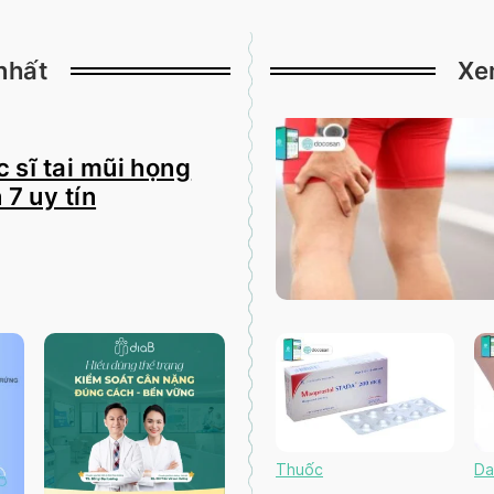
nhất
Xe
 sĩ tai mũi họng
 7 uy tín
Thuốc
Da