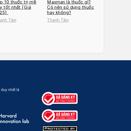
p 10 thuốc trị mề
Maxman là thuốc gì?
y tốt nhất [Giá
Có nên sử dụng thuốc
025]
hay không?
anh Tâm
Thanh Tâm
 duy nhất là