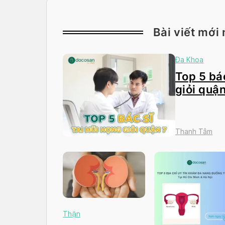
Bài viết mới 
Đa Khoa
Top 5 bác
giỏi quận
Thanh Tâm
Thận