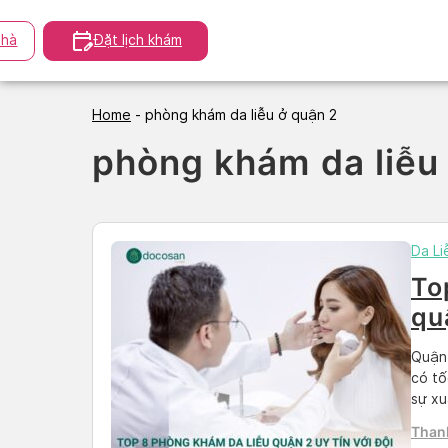
Skip
to
hà
Đặt lịch khám
content
Home
-
phòng khám da liễu ở quận 2
phòng khám da liễu
Da Li
To
qu
sĩ 
Quận 
có tố
sự xu
sóc s
Than
thiết.