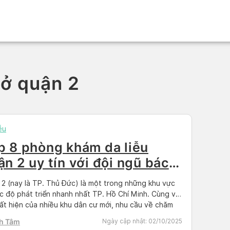
 ở quận 2
ễu
p 8 phòng khám da liễu
ận 2 uy tín với đội ngũ bác
giỏi
2 (nay là TP. Thủ Đức) là một trong những khu vực
c độ phát triển nhanh nhất TP. Hồ Chí Minh. Cùng với
ất hiện của nhiều khu dân cư mới, nhu cầu về chăm
ức khỏe, đặc biệt là da liễu, ngày càng trở nên cấp
h Tâm
Ngày cập nhật:
02/10/2025
 Bài viết […]