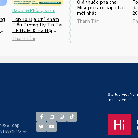
Giá thuốc phá thai
To
Misoprostol cập nhật
đa
Bác sĩ & Phòng khám
mới nhất
2
ng
Top 10 Địa Chỉ Khám
Thanh Tâm
Th
a
Tiểu Đường Uy Tín Tại
M
TP.HCM & Hà Nội
2026
Thanh Tâm
Startup Việt Nam
thành viên của:
7099, cấp
́ Hồ Chí Minh