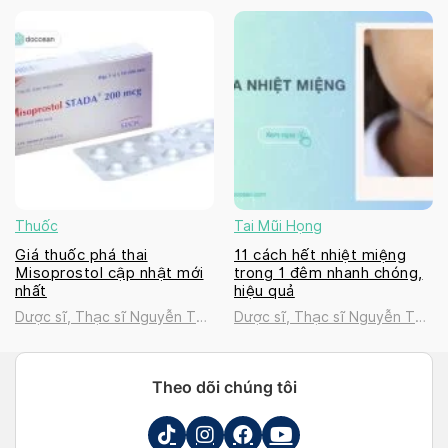
Thanh Tú
Thanh Tú
Thuốc
Tai Mũi Họng
Giá thuốc phá thai
11 cách hết nhiệt miệng
Misoprostol cập nhật mới
trong 1 đêm nhanh chóng,
nhất
hiệu quả
Dược sĩ, Thạc sĩ Nguyễn Thị
Dược sĩ, Thạc sĩ Nguyễn Thị
Thanh Tú
Thanh Tú
Theo dõi chúng tôi