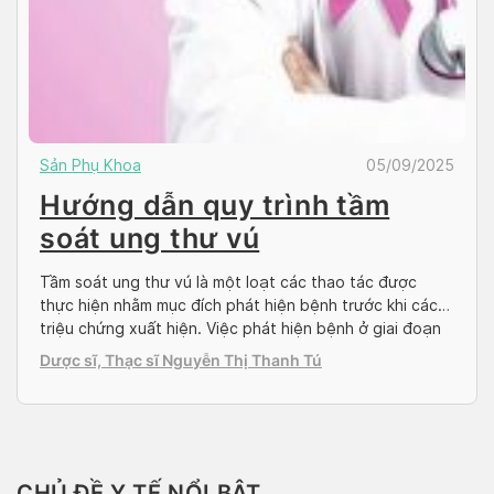
Sản Phụ Khoa
05/09/2025
Hướng dẫn quy trình tầm
soát ung thư vú
Tầm soát ung thư vú là một loạt các thao tác được
thực hiện nhằm mục đích phát hiện bệnh trước khi các
triệu chứng xuất hiện. Việc phát hiện bệnh ở giai đoạn
sớm có thể giúp quá trình điều trị đạt tỷ lệ thành công
Dược sĩ, Thạc sĩ Nguyễn Thị Thanh Tú
cao nhất. Theo thống kê của Globocan, Việt Nam là […]
CHỦ ĐỀ Y TẾ NỔI BẬT