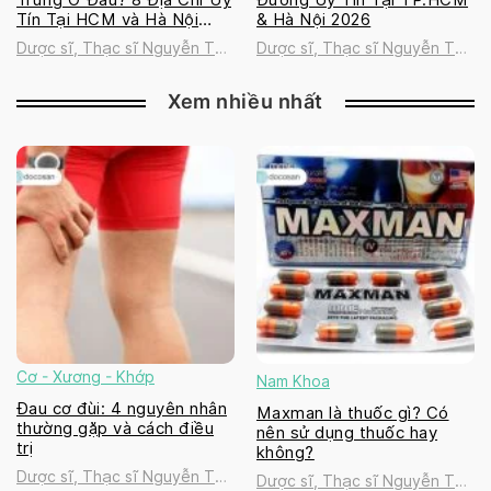
Tín Tại HCM và Hà Nội
& Hà Nội 2026
2026
Dược sĩ, Thạc sĩ Nguyễn Thị
Dược sĩ, Thạc sĩ Nguyễn Thị
Thanh Tú
Thanh Tú
Xem nhiều nhất
Cơ - Xương - Khớp
Nam Khoa
Đau cơ đùi: 4 nguyên nhân
Maxman là thuốc gì? Có
thường gặp và cách điều
nên sử dụng thuốc hay
trị
không?
Dược sĩ, Thạc sĩ Nguyễn Thị
Dược sĩ, Thạc sĩ Nguyễn Thị