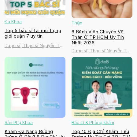
Đa Khoa
Thận
Top 5 bác sĩ tai mũi họng
6 Bệnh Viện Chuyên Về
giỏi quận 7 uy tín
Thận Ở TP.HCM Uy Tín
Nhất 2026
Dược sĩ, Thạc sĩ Nguyễn Thị
Dược sĩ, Thạc sĩ Nguyễn Thị
Thanh Tú
Thanh Tú
Sản Phụ Khoa
Bác sĩ & Phòng khám
Khám Đa Nang Buồng
Top 10 Địa Chỉ Khám Tiểu
Trứng Ở Đâu? 8 Địa Chỉ Uy
Đường Uy Tín Tại TP.HCM