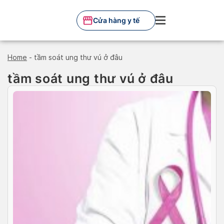
Skip
to
Cửa hàng y tế
content
Home
-
tầm soát ung thư vú ở đâu
tầm soát ung thư vú ở đâu