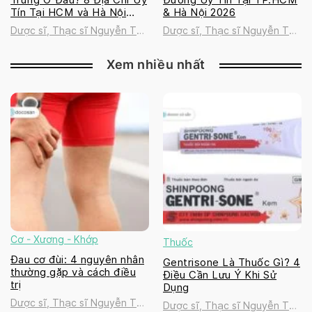
Tín Tại HCM và Hà Nội
& Hà Nội 2026
2026
Dược sĩ, Thạc sĩ Nguyễn Thị
Dược sĩ, Thạc sĩ Nguyễn Thị
Thanh Tú
Thanh Tú
Xem nhiều nhất
Cơ - Xương - Khớp
Thuốc
Đau cơ đùi: 4 nguyên nhân
Gentrisone Là Thuốc Gì? 4
thường gặp và cách điều
Điều Cần Lưu Ý Khi Sử
trị
Dụng
Dược sĩ, Thạc sĩ Nguyễn Thị
Dược sĩ, Thạc sĩ Nguyễn Thị