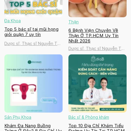
Đa Khoa
Thận
Top 5 bác sĩ tai mũi họng
6 Bệnh Viện Chuyên Về
giỏi quận 7 uy tín
Thận Ở TP.HCM Uy Tín
Nhất 2026
Dược sĩ, Thạc sĩ Nguyễn Thị
Dược sĩ, Thạc sĩ Nguyễn Thị
Thanh Tú
Thanh Tú
Sản Phụ Khoa
Bác sĩ & Phòng khám
Khám Đa Nang Buồng
Top 10 Địa Chỉ Khám Tiểu
Trứng Ở Đâu? 8 Địa Chỉ Uy
Đường Uy Tín Tại TP.HCM