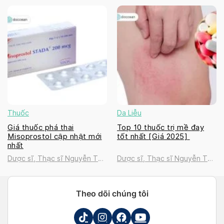
Thanh Tú
Thanh Tú
Thuốc
Da Liễu
Giá thuốc phá thai
Top 10 thuốc trị mề đay
Misoprostol cập nhật mới
tốt nhất [Giá 2025]
nhất
Dược sĩ, Thạc sĩ Nguyễn Thị
Dược sĩ, Thạc sĩ Nguyễn Thị
Thanh Tú
Thanh Tú
Theo dõi chúng tôi