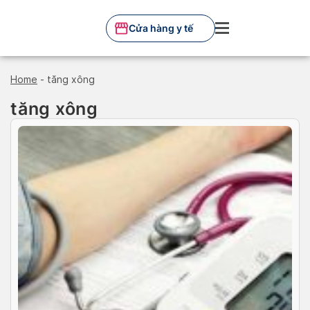
Skip
to
Cửa hàng y tế
content
Home
-
tăng xông
tăng xông