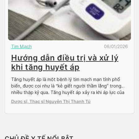
Tim Mạch
06/01/2026
Hướng dẫn điều trị và xử lý
khi tăng huyết áp
Tăng huyết áp là một bệnh lý tim mạch mạn tính phổ
biến, được coi như là “kẻ giết người thầm lặng” trong
nhiều thập kỷ qua. Tăng huyết áp xảy ra khi áp lực của
dòng máu tác động lên thành động mạch tăng cao gây
Dược sĩ, Thạc sĩ Nguyễn Thị Thanh Tú
ra nhiều vấn đề sức khỏe cho người […]
CHỦ ĐỀ Y TẾ NỔI BẬT