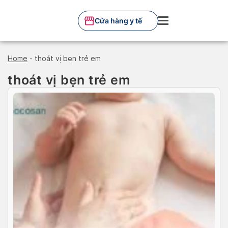
Skip
to
Cửa hàng y tế
content
Home
-
thoát vị bẹn trẻ em
thoát vị bẹn trẻ em