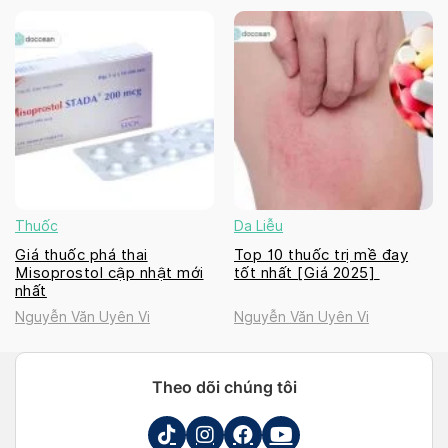
Thuốc
Da Liễu
Giá thuốc phá thai
Top 10 thuốc trị mề đay
Misoprostol cập nhật mới
tốt nhất [Giá 2025]
nhất
Nguyễn Văn Uyên Vi
Nguyễn Văn Uyên Vi
Theo dõi chúng tôi