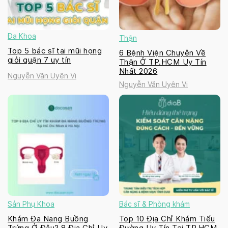
Đa Khoa
Thận
Top 5 bác sĩ tai mũi họng
6 Bệnh Viện Chuyên Về
giỏi quận 7 uy tín
Thận Ở TP.HCM Uy Tín
Nhất 2026
Nguyễn Văn Uyên Vi
Nguyễn Văn Uyên Vi
Sản Phụ Khoa
Bác sĩ & Phòng khám
Khám Đa Nang Buồng
Top 10 Địa Chỉ Khám Tiểu
Trứng Ở Đâu? 8 Địa Chỉ Uy
Đường Uy Tín Tại TP.HCM