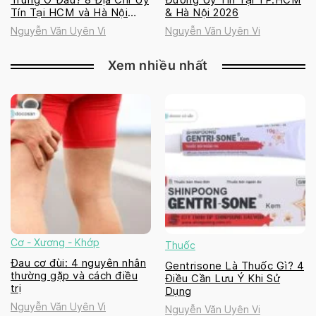
Tín Tại HCM và Hà Nội
& Hà Nội 2026
2026
Nguyễn Văn Uyên Vi
Nguyễn Văn Uyên Vi
Xem nhiều nhất
Cơ - Xương - Khớp
Thuốc
Đau cơ đùi: 4 nguyên nhân
Gentrisone Là Thuốc Gì? 4
thường gặp và cách điều
Điều Cần Lưu Ý Khi Sử
trị
Dụng
Nguyễn Văn Uyên Vi
Nguyễn Văn Uyên Vi