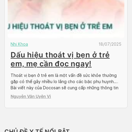
Nhi Khoa
18/07/2025
Dấu hiệu thoát vị bẹn ở trẻ
em, mẹ cần đọc ngay!
Thoát vị bẹn ở trẻ em là một vấn đề sức khỏe thường
gặp có thể gây nhiều lo lắng cho các bậc phụ huynh.
Bài viết này của Docosan sẽ cung cấp những thông tin
cần thiết, giúp cha mẹ dễ dàng nhận biết các dấu hiệu,
Nguyễn Văn Uyên Vi
hiểu rõ nguyên nhân và nắm bắt […]
CHỦ ĐỀ Y TẾ NỔI BẬT