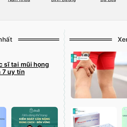
nhất
Xe
 sĩ tai mũi họng
 7 uy tín