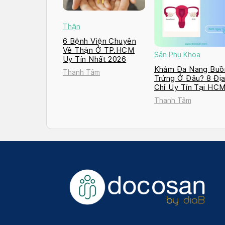
Thận
6 Bệnh Viện Chuyên
Về Thận Ở TP.HCM
Sản Phụ Khoa
Uy Tín Nhất 2026
Khám Đa Nang Buồ
Thanh Tâm
Trứng Ở Đâu? 8 Đị
Chỉ Uy Tín Tại HC
và Hà Nội 2026
Thanh Tâm