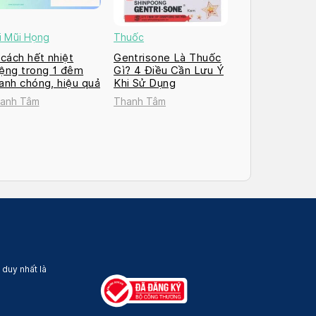
i Mũi Họng
Thuốc
 cách hết nhiệt
Gentrisone Là Thuốc
ệng trong 1 đêm
Gì? 4 Điều Cần Lưu Ý
anh chóng, hiệu quả
Khi Sử Dụng
anh Tâm
Thanh Tâm
 duy nhất là