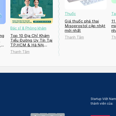
Thuốc
Ta
Giá thuốc phá thai
11
Misoprostol cập nhật
mi
Bác sĩ & Phòng khám
mới nhất
nh
ng
Top 10 Địa Chỉ Khám
Thanh Tâm
Th
a
Tiểu Đường Uy Tín Tại
M
TP.HCM & Hà Nội
2026
Thanh Tâm
Startup Việt Nam
thành viên của: