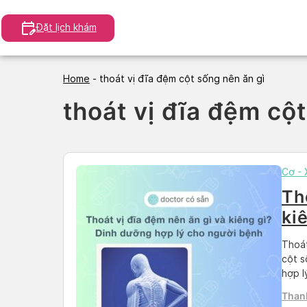
Skip
to
Đặt lịch khám
content
Home
-
thoát vị đĩa đệm cột sống nên ăn gì
thoát vị đĩa đệm cộ
Cơ -
Th
ki
ch
Thoát
cột s
hợp l
hỗ tr
Than
tin c