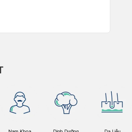
T
Nam Khoa
Dinh Dưỡng
Da Liễu