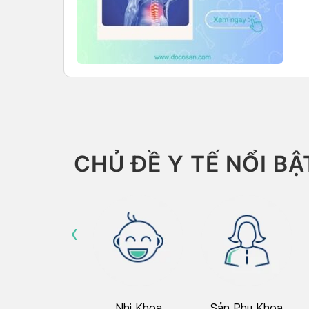
CHỦ ĐỀ Y TẾ NỔI BẬ
‹
Hô Hấp
Nhi Khoa
Sản Phụ Khoa