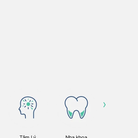
›
Tâm Lý
Nha khoa
Nhãn Khoa