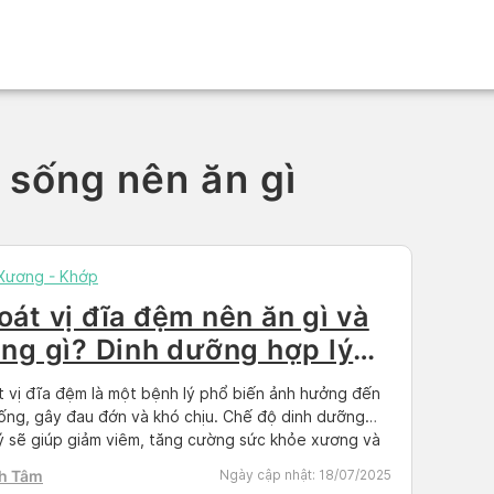
t sống nên ăn gì
 Xương - Khớp
oát vị đĩa đệm nên ăn gì và
êng gì? Dinh dưỡng hợp lý
o người bệnh
 vị đĩa đệm là một bệnh lý phổ biến ảnh hưởng đến
ống, gây đau đớn và khó chịu. Chế độ dinh dưỡng
ý sẽ giúp giảm viêm, tăng cường sức khỏe xương và
ợ quá trình hồi phục. Bài viết này sẽ cung cấp thông
h Tâm
Ngày cập nhật:
18/07/2025
hi tiết về các […]