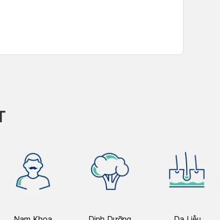
T
Nam Khoa
Dinh Dưỡng
Da Liễu