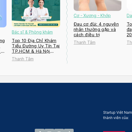
Cơ - Xương - Khớp
Da
Đau cơ đùi: 4 nguyên
To
nhân thường gặp và
đa
Bác sĩ & Phòng khám
cách điều trị
2
ng
Top 10 Địa Chỉ Khám
Thanh Tâm
Th
a
Tiểu Đường Uy Tín Tại
M
TP.HCM & Hà Nội
2026
Thanh Tâm
Startup Việt Nam
thành viên của: