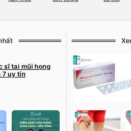
nhất
Xe
 sĩ tai mũi họng
 7 uy tín