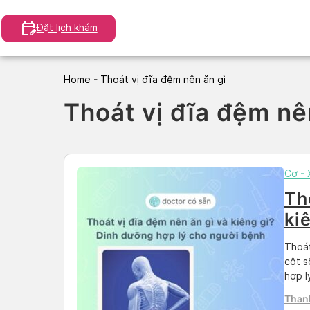
Skip
to
Đặt lịch khám
content
Home
-
Thoát vị đĩa đệm nên ăn gì
Thoát vị đĩa đệm nê
Cơ -
Th
ki
ch
Thoát
cột s
hợp l
hỗ tr
Than
tin c