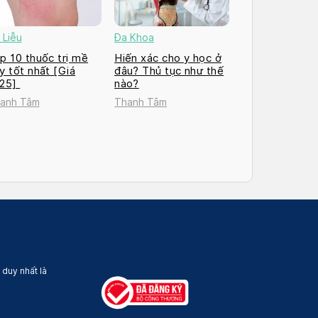
 Liễu
Đa Khoa
p 10 thuốc trị mề
Hiến xác cho y học ở
y tốt nhất [Giá
đâu? Thủ tục như thế
025]
nào?
anh Tâm
Thanh Tâm
 duy nhất là