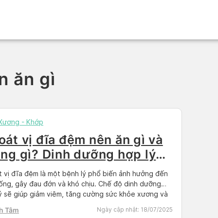
n ăn gì
 Xương - Khớp
oát vị đĩa đệm nên ăn gì và
êng gì? Dinh dưỡng hợp lý
o người bệnh
 vị đĩa đệm là một bệnh lý phổ biến ảnh hưởng đến
ống, gây đau đớn và khó chịu. Chế độ dinh dưỡng
ý sẽ giúp giảm viêm, tăng cường sức khỏe xương và
ợ quá trình hồi phục. Bài viết này sẽ cung cấp thông
h Tâm
Ngày cập nhật:
18/07/2025
hi tiết về các […]