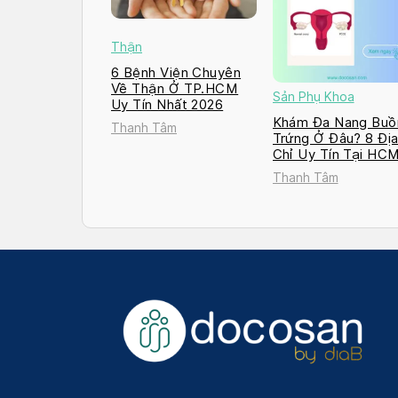
Thận
6 Bệnh Viện Chuyên
Về Thận Ở TP.HCM
Sản Phụ Khoa
Uy Tín Nhất 2026
Khám Đa Nang Buồ
Thanh Tâm
Trứng Ở Đâu? 8 Đị
Chỉ Uy Tín Tại HC
và Hà Nội 2026
Thanh Tâm