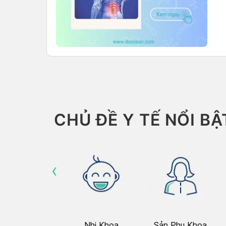
CHỦ ĐỀ Y TẾ NỔI BẬ
‹
Hô Hấp
Nhi Khoa
Sản Phụ Khoa