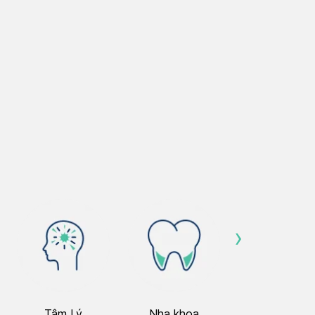
›
Tâm Lý
Nha khoa
Nhãn Khoa