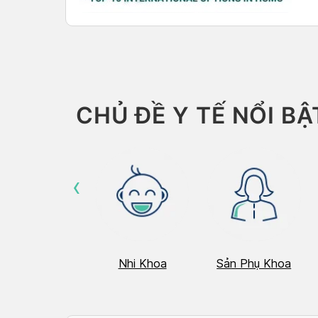
speak
posit
CHỦ ĐỀ Y TẾ NỔI BẬ
‹
Hô Hấp
Nhi Khoa
Sản Phụ Khoa