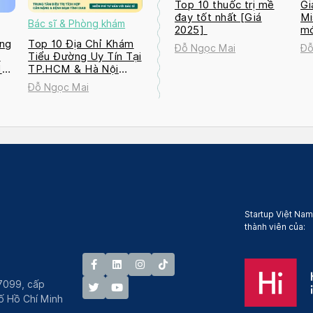
Top 10 thuốc trị mề
Gi
đay tốt nhất [Giá
Mi
Bác sĩ & Phòng khám
2025]
mớ
ng
Top 10 Địa Chỉ Khám
Đỗ Ngọc Mai
Đỗ
a
Tiểu Đường Uy Tín Tại
M
TP.HCM & Hà Nội
2026
Đỗ Ngọc Mai
Startup Việt Nam
thành viên của:
7099, cấp
́ Hồ Chí Minh