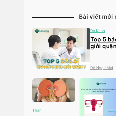
Bài viết mới 
Đa Khoa
Top 5 bác
giỏi quận
Đỗ Ngọc Mai
Thận