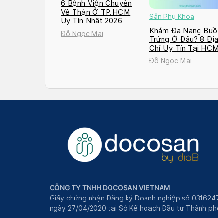
6 Bệnh Viện Chuyên
Về Thận Ở TP.HCM
Sản Phụ Khoa
Uy Tín Nhất 2026
Khám Đa Nang Buồ
Đỗ Ngọc Mai
Trứng Ở Đâu? 8 Đị
Chỉ Uy Tín Tại HC
và Hà Nội 2026
Đỗ Ngọc Mai
CÔNG TY TNHH DOCOSAN VIETNAM
Giấy chứng nhận Đăng ký Doanh nghiệp số 031624
ngày 27/04/2020 tại Sở Kế hoạch Đầu tư Thành phô