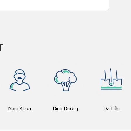
ing professional teams, advanced technology, and
ive reviews from […]
T
Nam Khoa
Dinh Dưỡng
Da Liễu