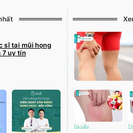
nhất
Xe
 sĩ tai mũi họng
 7 uy tín
Da Liễu
Th