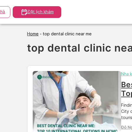
Skip
to
hà
Đặt lịch khám
content
Home
-
top dental clinic near me
top dental clinic ne
Nha 
Be
To
in
Findi
City 
touri
has c
Đỗ N
These