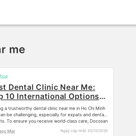
ar me
khoa
st Dental Clinic Near Me:
p 10 International Options
 HCMC
ng a trustworthy dental clinic near me in Ho Chi Minh
can be challenging, especially for expats and dental
sts. To ensure you receive world-class care, Docosan
urated a list of the top 10 international dental clinics.
gọc Mai
Ngày cập nhật:
02/10/2025
 facilities are selected based on their English-