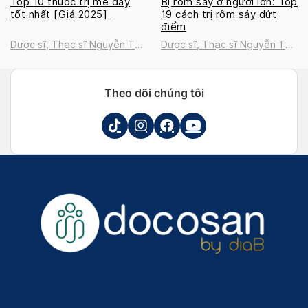
Top 10 thuốc trị mề đay
Bị rôm sảy ở người lớn: Top
tốt nhất [Giá 2025]
19 cách trị rôm sảy dứt
điểm
Dược sĩ, Thạc sĩ Nguyễn Thị
Dược sĩ, Thạc sĩ Nguyễn Thị
Thanh Tú
Thanh Tú
Theo dõi chúng tôi