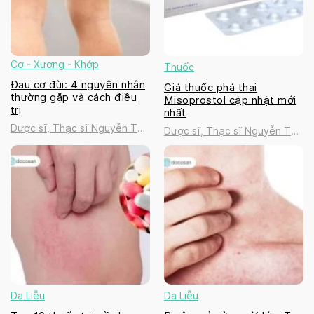
Cơ - Xương - Khớp
Thuốc
Đau cơ đùi: 4 nguyên nhân
Giá thuốc phá thai
thường gặp và cách điều
Misoprostol cập nhật mới
trị
nhất
Dược sĩ, Thạc sĩ Nguyễn Thị
Dược sĩ, Thạc sĩ Nguyễn Thị
Thanh Tú
Thanh Tú
Da Liễu
Da Liễu