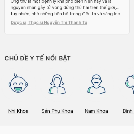
Ung thư là một bệnh lý khá phổ biến hiện nay và là
nguyên nhân gây tử vong đứng thứ hai trên thế giới,
tuy nhiên, nhờ những tiến bộ trong điều trị và sàng lọc
ban đầu, tỉ lệ tử vong đang ngày càng cải thiện đối với
Dược sĩ, Thạc sĩ Nguyễn Thị Thanh Tú
nhiều loại ung thư. Ung thư […]
CHỦ ĐỀ Y TẾ NỔI BẬT
Nhi Khoa
Sản Phụ Khoa
Nam Khoa
Dinh