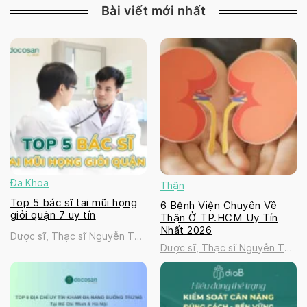
Bài viết mới nhất
Đa Khoa
Thận
Top 5 bác sĩ tai mũi họng
6 Bệnh Viện Chuyên Về
giỏi quận 7 uy tín
Thận Ở TP.HCM Uy Tín
Nhất 2026
Dược sĩ, Thạc sĩ Nguyễn Thị
Dược sĩ, Thạc sĩ Nguyễn Thị
Thanh Tú
Thanh Tú