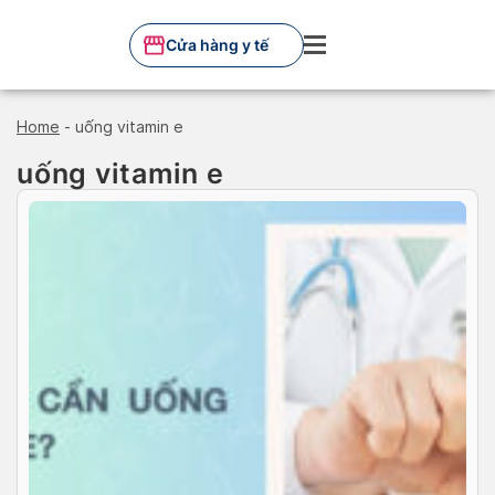
Skip
to
Cửa hàng y tế
content
Home
-
uống vitamin e
uống vitamin e