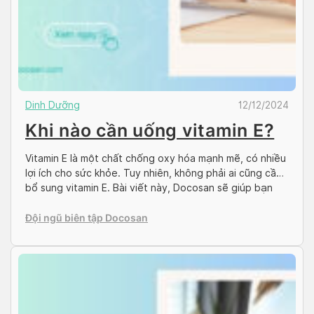
Dinh Dưỡng
12/12/2024
Khi nào cần uống vitamin E?
Vitamin E là một chất chống oxy hóa mạnh mẽ, có nhiều
lợi ích cho sức khỏe. Tuy nhiên, không phải ai cũng cần
bổ sung vitamin E. Bài viết này, Docosan sẽ giúp bạn
hiểu rõ khi nào cần uống vitamin E. Vitamin E là gì? Tác
dụng của vitamin E Vitamin E là […]
Đội ngũ biên tập Docosan