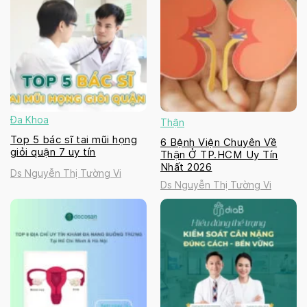
Đa Khoa
Thận
Top 5 bác sĩ tai mũi họng
6 Bệnh Viện Chuyên Về
giỏi quận 7 uy tín
Thận Ở TP.HCM Uy Tín
Nhất 2026
Ds Nguyễn Thị Tường Vi
Ds Nguyễn Thị Tường Vi