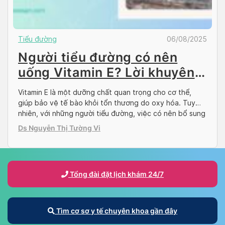
Tiểu đường
06/08/2025
Người tiểu đường có nên
uống Vitamin E? Lời khuyên
từ chuyên gia
Vitamin E là một dưỡng chất quan trọng cho cơ thể,
giúp bảo vệ tế bào khỏi tổn thương do oxy hóa. Tuy
nhiên, với những người tiểu đường, việc có nên bổ sung
Vitamin E hay không vẫn còn là vấn đề được nhiều người
Ds Nguyễn Thị Tường Vi
quan tâm. Hãy cùng Docosan tìm hiểu người tiểu […]
Tổng đài đặt lịch khám 24/7
Tìm cơ sơ y tế chuyên khoa gần đây