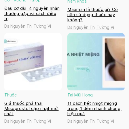
Nam Khoa
Đau cơ đùi: 4 nguyên nhân
Maxman là thuốc gì? Có
thường gặp và cách điều
nên sử dụng thuốc hay
trị
không?
Ds Nguyễn Thị Tường Vi
Ds Nguyễn Thị Tường Vi
Thuốc
Tai Mũi Họng
Giá thuốc phá thai
11 cách hết nhiệt miệng
Misoprostol cập nhật mới
trong 1 đêm nhanh chóng,
nhất
hiệu quả
Ds Nguyễn Thị Tường Vi
Ds Nguyễn Thị Tường Vi