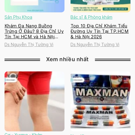
Sản Phụ Khoa
Bác sĩ & Phòng khám
Khám Đa Nang Buồng
Top 10 Địa Chỉ Khám Tiểu
Trứng Ở Đâu? 8 Địa Chỉ Uy
Đường Uy Tín Tại TP.HCM
Tín Tại HCM và Hà Nội
& Hà Nội 2026
2026
Ds Nguyễn Thị Tường Vi
Ds Nguyễn Thị Tường Vi
Xem nhiều nhất
Cơ - Xương - Khớp